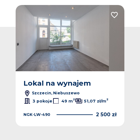
Dodaj do ulub
Lokal na wynajem
Szczecin, Niebuszewo
2
2
3 pokoje
49 m
51,07 zł/m
2 500 zł
NGK-LW-490