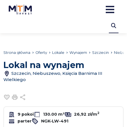
Strona główna
Oferty
Lokale
Wynajem
Szczecin
Niebu
Lokal na wynajem
Szczecin, Niebuszewo, Księcia Barnima III
Wielkiego
Dodaj do ulubionych
Drukuj
Udostępnij
2
9 pokoi
130.00 m²
26,92 zł/m
parter
NGK-LW-491