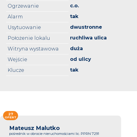
c.o.
Ogrzewanie
tak
Alarm
dwustronne
Usytuowanie
ruchliwa ulica
Położenie lokalu
duża
Witryna wystawowa
od ulicy
Wejście
tak
Klucze
27
OFERT
Mateusz Malutko
pośrednik w obrocie nieruchomościami lic. PPRN 7291