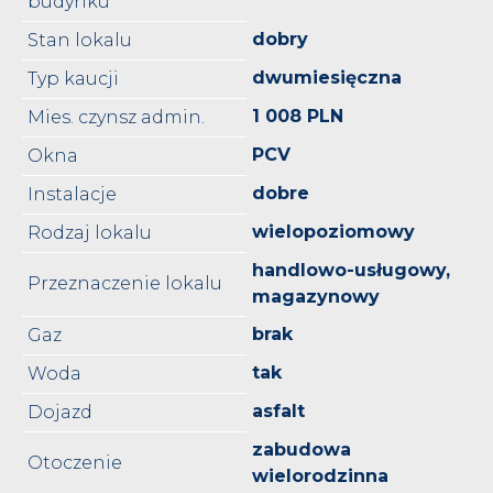
budynku
dobry
Stan lokalu
dwumiesięczna
Typ kaucji
1 008 PLN
Mies. czynsz admin.
PCV
Okna
dobre
Instalacje
wielopoziomowy
Rodzaj lokalu
handlowo-usługowy,
Przeznaczenie lokalu
magazynowy
brak
Gaz
tak
Woda
asfalt
Dojazd
zabudowa
Otoczenie
wielorodzinna