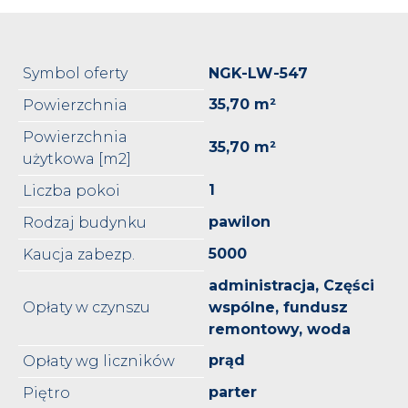
Symbol oferty
NGK-LW-547
35,70 m²
Powierzchnia
Powierzchnia
35,70 m²
użytkowa [m2]
1
Liczba pokoi
pawilon
Rodzaj budynku
5000
Kaucja zabezp.
administracja, Części
Opłaty w czynszu
wspólne, fundusz
remontowy, woda
prąd
Opłaty wg liczników
parter
Piętro