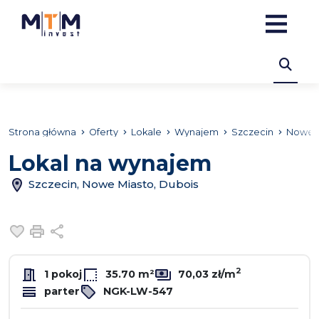
Strona główna
Oferty
Lokale
Wynajem
Szczecin
Nowe M
Lokal na wynajem
Szczecin, Nowe Miasto, Dubois
Dodaj do ulubionych
Drukuj
Udostępnij
2
1 pokoj
35.70 m²
70,03 zł/m
parter
NGK-LW-547