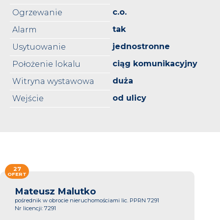
c.o.
Ogrzewanie
tak
Alarm
jednostronne
Usytuowanie
ciąg komunikacyjny
Położenie lokalu
duża
Witryna wystawowa
od ulicy
Wejście
27
OFERT
Mateusz Malutko
pośrednik w obrocie nieruchomościami lic. PPRN 7291
Nr licencji: 7291