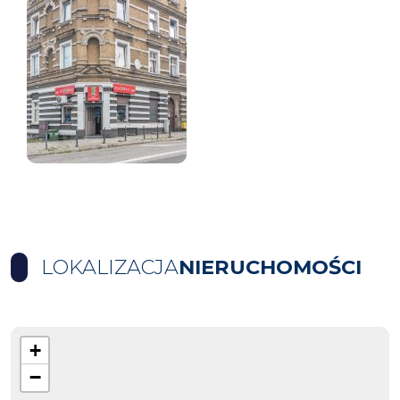
LOKALIZACJA
NIERUCHOMOŚCI
+
−