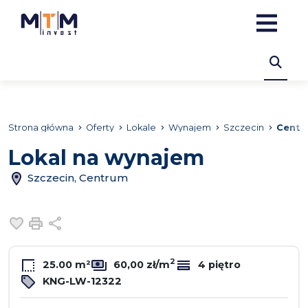
Strona główna
Oferty
Lokale
Wynajem
Szczecin
Centr
Lokal na wynajem
Szczecin, Centrum
Dodaj do ulubionych
Drukuj
Udostępnij
2
25.00 m²
60,00 zł/m
4 piętro
KNG-LW-12322