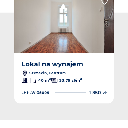
Dodaj do ulubionych
Dodaj do ulub
Lokal na wynajem
L
Szczecin, Centrum
2
2
40 m
33,75 zł/m
0 zł
1 350 zł
LH1-LW-38009
LH1