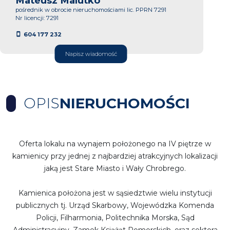
Mateusz Malutko
pośrednik w obrocie nieruchomościami lic. PPRN 7291
Nr licencji: 7291
604 177 232
Napisz wiadomość
OPIS
NIERUCHOMOŚCI
Oferta lokalu na wynajem położonego na IV piętrze w
kamienicy przy jednej z najbardziej atrakcyjnych lokalizacji
jaką jest Stare Miasto i Wały Chrobrego.
Kamienica położona jest w sąsiedztwie wielu instytucji
publicznych tj. Urząd Skarbowy, Wojewódzka Komenda
Policji, Filharmonia, Politechnika Morska, Sąd
Administracyjny, Zamek Książąt Pomorskich, oraz sektora