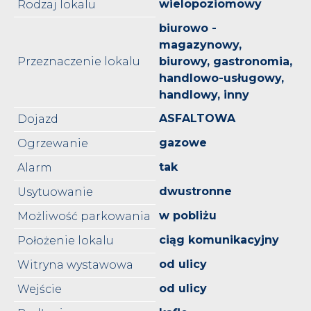
wielopoziomowy
Rodzaj lokalu
biurowo -
magazynowy,
Przeznaczenie lokalu
biurowy, gastronomia,
handlowo-usługowy,
handlowy, inny
ASFALTOWA
Dojazd
gazowe
Ogrzewanie
tak
Alarm
dwustronne
Usytuowanie
w pobliżu
Możliwość parkowania
ciąg komunikacyjny
Położenie lokalu
od ulicy
Witryna wystawowa
od ulicy
Wejście