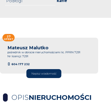
kafle
Podłogi
27
OFERT
Mateusz Malutko
pośrednik w obrocie nieruchomościami lic. PPRN 7291
Nr licencji: 7291
604 177 232
Napisz wiadomość
OPIS
NIERUCHOMOŚCI