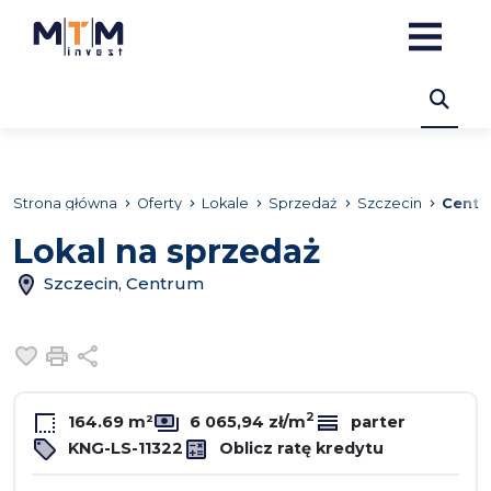
Strona główna
Oferty
Lokale
Sprzedaż
Szczecin
Centr
Lokal na sprzedaż
Szczecin, Centrum
Dodaj do ulubionych
Drukuj
Udostępnij
2
164.69 m²
6 065,94 zł/m
parter
KNG-LS-11322
Oblicz ratę kredytu