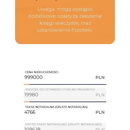
Uwaga: mogą wystąpić
dodatkowe opłaty za założenie
księgi wieczystej oraz
ustanowienie hipoteki.
CENA NIERUCHOMOŚCI
PLN
PODATEK OD CZYNNOŚCI CYWILNO-PRAWNYCH
PLN
TAKSA NOTARIALNA (OPŁATA NOTARIALNA)
PLN
VAT OD TAKSY NOTARIALNEJ (OPŁATY NOTARIALNEJ)
PLN