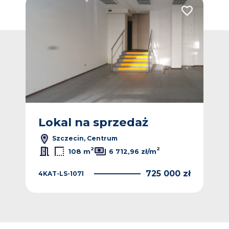
Dodaj do ulubionych
Dodaj do ulub
Lokal na sprzedaż
L
Szczecin, Centrum
2
2
108 m
6 712,96 zł/m
 zł
725 000 zł
4KAT-LS-1071
MTM