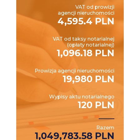
VAT od prowizji
agencji nieruchomości
4,595.4 PLN
VAT od taksy notarialnej
(opłaty notarialnej)
1,096.18 PLN
Prowizja agencji nieruchomości
19,980 PLN
Wypisy aktu notarialnego
120 PLN
Razem
1,049,783.58 PLN