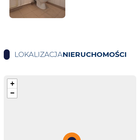
LOKALIZACJA
NIERUCHOMOŚCI
+
−