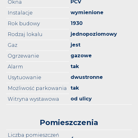
PCV
Okna
wymienione
Instalacje
1930
Rok budowy
jednopoziomowy
Rodzaj lokalu
jest
Gaz
gazowe
Ogrzewanie
tak
Alarm
dwustronne
Usytuowanie
tak
Możliwość parkowania
od ulicy
Witryna wystawowa
Pomieszczenia
Liczba pomieszczeń