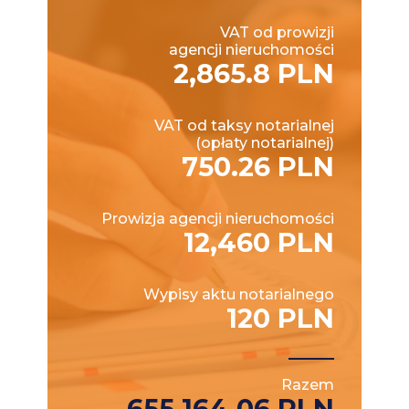
VAT od prowizji
agencji nieruchomości
2,865.8 PLN
VAT od taksy notarialnej
(opłaty notarialnej)
750.26 PLN
Prowizja agencji nieruchomości
12,460 PLN
Wypisy aktu notarialnego
120 PLN
Razem
655,164.06 PLN