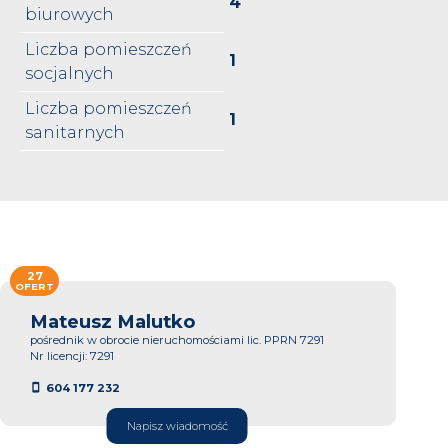
4
biurowych
Liczba pomieszczeń
1
socjalnych
Liczba pomieszczeń
1
sanitarnych
27
OFERT
Mateusz Malutko
pośrednik w obrocie nieruchomościami lic. PPRN 7291
Nr licencji: 7291
604 177 232
Napisz wiadomość