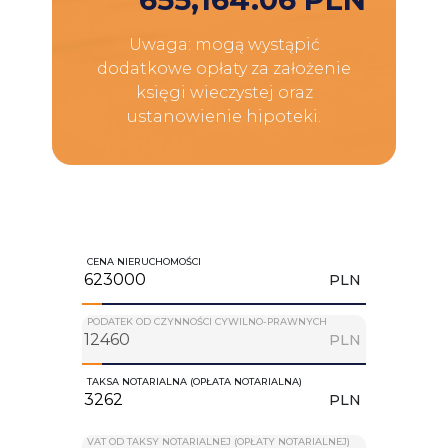
Uwaga: mogą wystąpić
dodatkowe opłaty za założenie
księgi wieczystej oraz
ustanowienie hipoteki.
CENA NIERUCHOMOŚCI
PLN
PODATEK OD CZYNNOŚCI CYWILNO-PRAWNYCH
PLN
TAKSA NOTARIALNA (OPŁATA NOTARIALNA)
PLN
VAT OD TAKSY NOTARIALNEJ (OPŁATY NOTARIALNEJ)