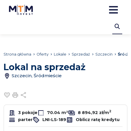
Strona główna
Oferty
Lokale
Sprzedaż
Szczecin
Śródm
Lokal na sprzedaż
Szczecin, Śródmieście
Dodaj do ulubionych
Drukuj
Udostępnij
2
3 pokoje
70.04 m²
8 894,92 zł/m
parter
LNI-LS-189
Oblicz ratę kredytu