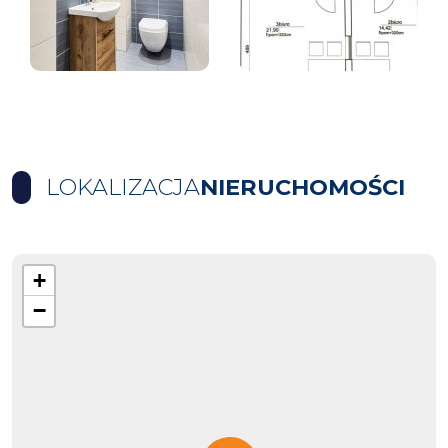
LOKALIZACJA
NIERUCHOMOŚCI
+
−