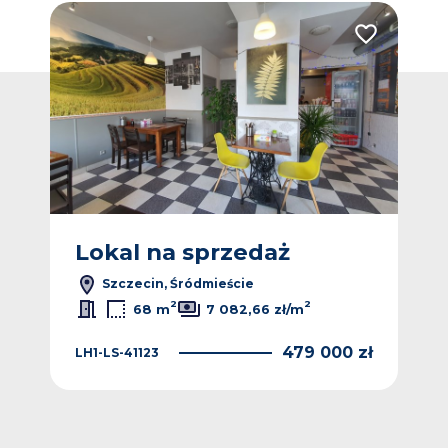
Dodaj do ulubionych
Dodaj do ulub
Nowa
Lokal na sprzedaż
L
Szczecin, Śródmieście
2
2
68 m
7 082,66 zł/m
 zł
479 000 zł
LH1-LS-41123
4KA