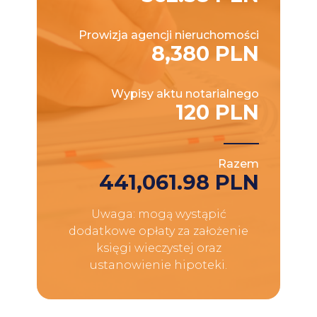
Prowizja agencji nieruchomości
8,380 PLN
Wypisy aktu notarialnego
120 PLN
Razem
441,061.98 PLN
Uwaga: mogą wystąpić
dodatkowe opłaty za założenie
księgi wieczystej oraz
ustanowienie hipoteki.