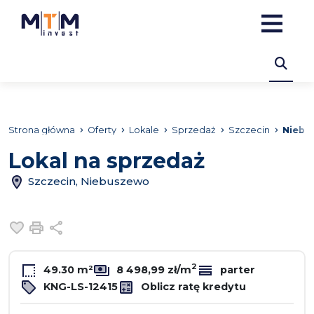
Strona główna
Oferty
Lokale
Sprzedaż
Szczecin
Niebu
Lokal na sprzedaż
Szczecin, Niebuszewo
Dodaj do ulubionych
Drukuj
Udostępnij
2
49.30 m²
8 498,99 zł/m
parter
KNG-LS-12415
Oblicz ratę kredytu