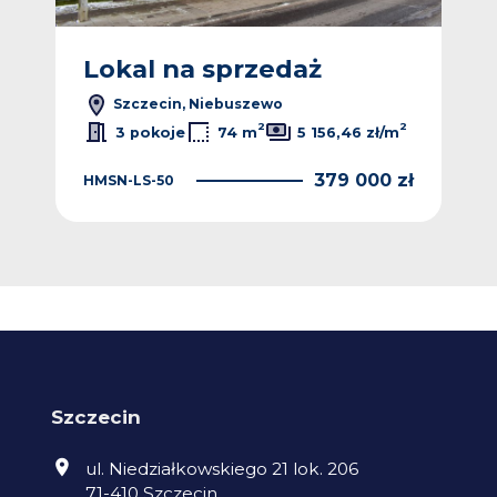
Lokal na sprzedaż
L
Szczecin, Niebuszewo
2
2
2
ł/m
3 pokoje
74 m
5 156,46 zł/m
 zł
379 000 zł
HMSN-LS-50
NGK
Szczecin
ul. Niedziałkowskiego 21 lok. 206
71-410 Szczecin