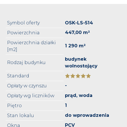
Symbol oferty
OSK-LS-514
447,00 m²
Powierzchnia
Powierzchnia działki
1 290 m²
[m2]
budynek
Rodzaj budynku
wolnostojący
Standard
-
Opłaty w czynszu
prąd, woda
Opłaty wg liczników
1
Piętro
do wprowadzenia
Stan lokalu
PCV
Okna