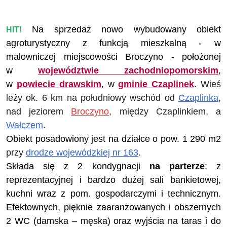
Na sprzedaż nowo wybudowany obiekt
HIT!
agroturystyczny z funkcją mieszkalną - w
malowniczej miejscowości Broczyno
- położonej
w
województwie zachodniopomorskim
,
w
powiecie drawskim
, w
gminie Czaplinek
.
Wieś
leży ok. 6 km na południowy wschód od
Czaplinka
,
nad jeziorem
Broczyno
, między Czaplinkiem, a
Wałczem
.
Obiekt posadowiony jest na działce o pow. 1 290 m2
przy
drodze wojewódzkiej nr 163
.
Składa się z 2 kondygnacji
na parterze
: z
reprezentacyjnej i bardzo dużej sali bankietowej,
kuchni wraz z pom. gospodarczymi i technicznym.
Efektownych, pięknie zaaranżowanych i obszernych
2 WC (damska – męska) oraz wyjścia na taras i do