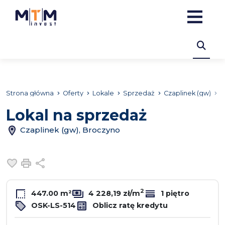
Strona główna
Oferty
Lokale
Sprzedaż
Czaplinek (gw)
B
Lokal na sprzedaż
Czaplinek (gw), Broczyno
Dodaj do ulubionych
Drukuj
Udostępnij
2
447.00 m²
4 228,19 zł/m
1 piętro
OSK-LS-514
Oblicz ratę kredytu