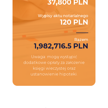
37,800 PLN
Wypisy aktu notarialnego
120 PLN
Razem
1,982,716.5 PLN
Uwaga: mogą wystąpić
dodatkowe opłaty za założenie
księgi wieczystej oraz
ustanowienie hipoteki.