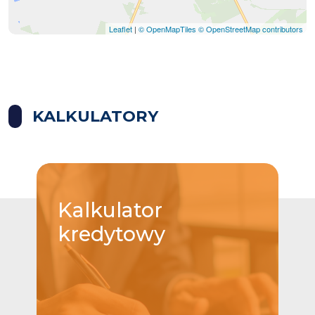
Leaflet
|
© OpenMapTiles
© OpenStreetMap contributors
KALKULATORY
Kalkulator
kredytowy