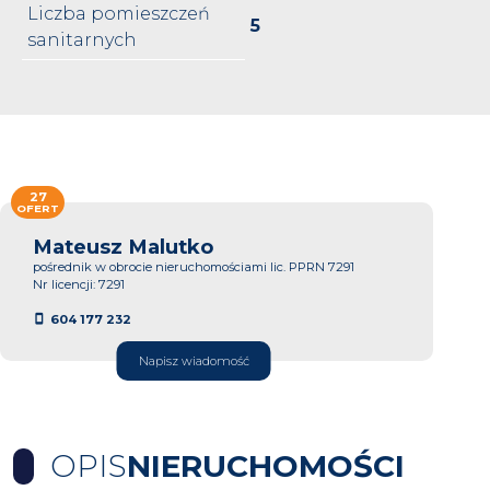
Liczba pomieszczeń
5
sanitarnych
27
OFERT
Mateusz Malutko
pośrednik w obrocie nieruchomościami lic. PPRN 7291
Nr licencji: 7291
604 177 232
Napisz wiadomość
OPIS
NIERUCHOMOŚCI