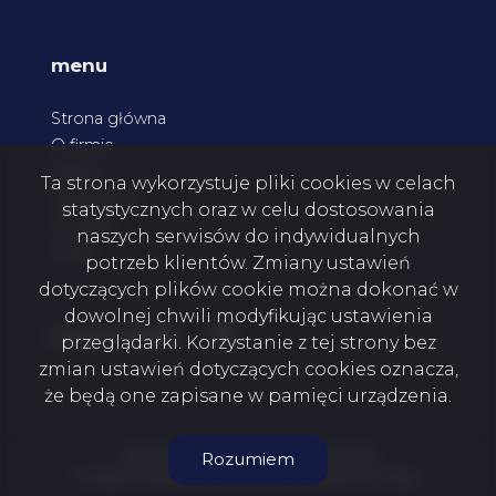
menu
Strona główna
O firmie
Oferty
Ta strona wykorzystuje pliki cookies w celach
Zgłoszenia
statystycznych oraz w celu dostosowania
Kontakt
naszych serwisów do indywidualnych
Rodo
potrzeb klientów. Zmiany ustawień
dotyczących plików cookie można dokonać w
dowolnej chwili modyfikując ustawienia
Facebook
social media
przeglądarki. Korzystanie z tej strony bez
zmian ustawień dotyczących cookies oznacza,
że będą one zapisane w pamięci urządzenia.
MTM Invest Mateusz Malutko © 2026
Rozumiem
Program dla biur nieruchomości
Galactica Virgo