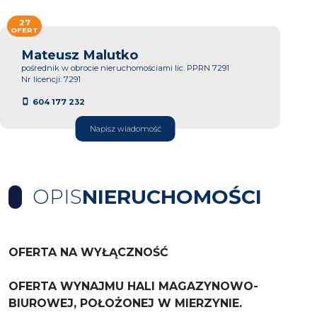
27
OFERT
Mateusz Malutko
pośrednik w obrocie nieruchomościami lic. PPRN 7291
Nr licencji: 7291
604 177 232
Napisz wiadomość
OPIS
NIERUCHOMOŚCI
OFERTA NA WYŁĄCZNOŚĆ
OFERTA WYNAJMU HALI MAGAZYNOWO-
BIUROWEJ, POŁOŻONEJ W MIERZYNIE.