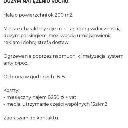
DUŻYM NATĘŻENIU RUCHU.
Hala o powierzchni ok.200 m2.
Miejsce charakteryzuje m.in. się dobrą widocznością,
dużym parkingiem, możliwością umiejscowienia
reklam i dobrą strefą dostaw.
Ogrzewanie poprzez nadmuch, klimatyzacja, system
anty p/poż.
Ochrona w godzinach 18-8.
Koszty:
- miesięczny najem 8250 zł + vat
- media, utrzymanie części wspólnych 15zł/m2
Zapraszam do kontaktu.