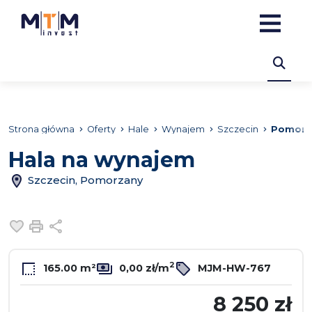
Strona główna
Oferty
Hale
Wynajem
Szczecin
Pomorz
Hala na wynajem
Szczecin, Pomorzany
Dodaj do ulubionych
Drukuj
Udostępnij
2
165.00 m²
0,00 zł/m
MJM-HW-767
8 250 zł