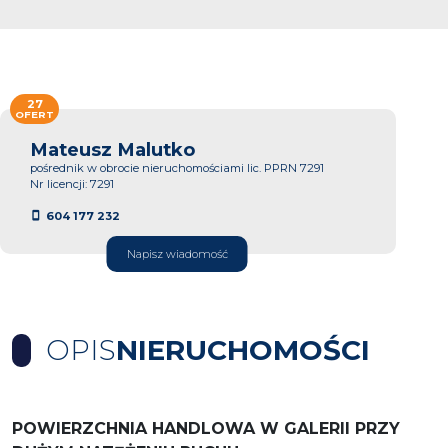
27
OFERT
Mateusz Malutko
pośrednik w obrocie nieruchomościami lic. PPRN 7291
Nr licencji: 7291
604 177 232
Napisz wiadomość
OPIS
NIERUCHOMOŚCI
POWIERZCHNIA HANDLOWA W GALERII PRZY