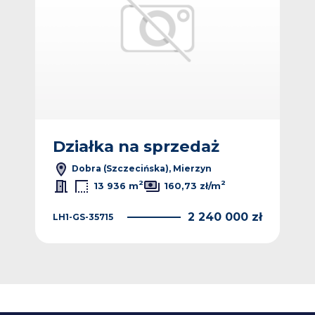
Dz
Działka na sprzedaż
Dobra (Szczecińska), Mierzyn
 zł
KNG
2
2
13 936 m
160,73 zł/m
2 240 000 zł
LH1-GS-35715