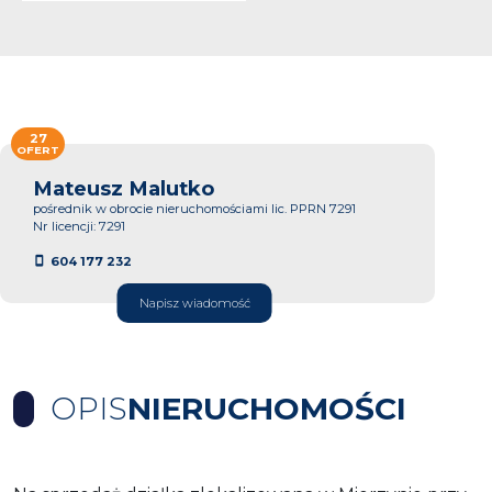
27
OFERT
Mateusz Malutko
pośrednik w obrocie nieruchomościami lic. PPRN 7291
Nr licencji: 7291
604 177 232
Napisz wiadomość
OPIS
NIERUCHOMOŚCI