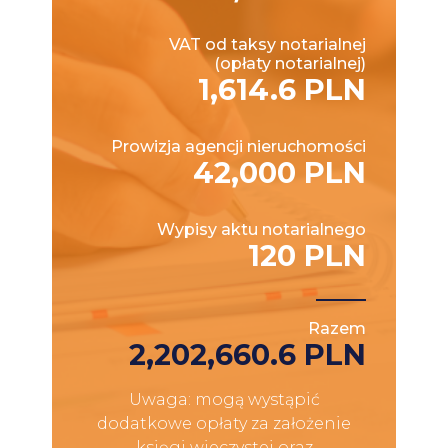
VAT od taksy notarialnej
(opłaty notarialnej)
1,614.6 PLN
Prowizja agencji nieruchomości
42,000 PLN
Wypisy aktu notarialnego
120 PLN
Razem
2,202,660.6 PLN
Uwaga: mogą wystąpić
dodatkowe opłaty za założenie
księgi wieczystej oraz