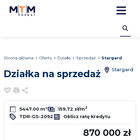
Strona główna
Oferty
Działki
Sprzedaż
Stargard
Stargard
Działka na sprzedaż
Dodaj do ulubionych
Drukuj
Udostępnij
2
5447.00 m²
159,72 zł/m
TDR-GS-2092
Oblicz ratę kredytu
870 000 zł