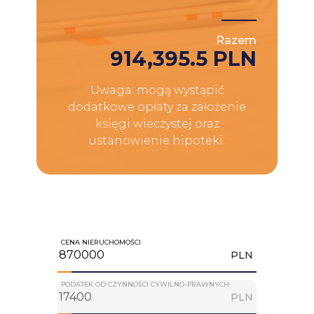
Razem
914,395.5 PLN
Uwaga: mogą wystąpić
dodatkowe opłaty za założenie
księgi wieczystej oraz
ustanowienie hipoteki.
CENA NIERUCHOMOŚCI
PLN
PODATEK OD CZYNNOŚCI CYWILNO-PRAWNYCH
PLN