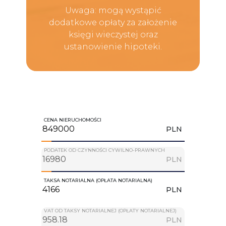
Uwaga: mogą wystąpić
dodatkowe opłaty za założenie
księgi wieczystej oraz
ustanowienie hipoteki.
CENA NIERUCHOMOŚCI
PLN
PODATEK OD CZYNNOŚCI CYWILNO-PRAWNYCH
PLN
TAKSA NOTARIALNA (OPŁATA NOTARIALNA)
PLN
VAT OD TAKSY NOTARIALNEJ (OPŁATY NOTARIALNEJ)
PLN