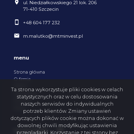
ul. Niedziałkowskiego 21 lok. 206
71-410 Szczecin
+48 604 177 232
m.malutko@mtminvest.pl
menu
Strona główna
O firmie
Oferty
Ta strona wykorzystuje pliki cookies w celach
Zgłoszenia
statystycznych oraz w celu dostosowania
Kontakt
naszych serwisów do indywidualnych
Rodo
potrzeb klientów. Zmiany ustawień
dotyczących plików cookie można dokonać w
dowolnej chwili modyfikując ustawienia
Facebook
social media
przeglądarki. Korzystanie z tej strony bez