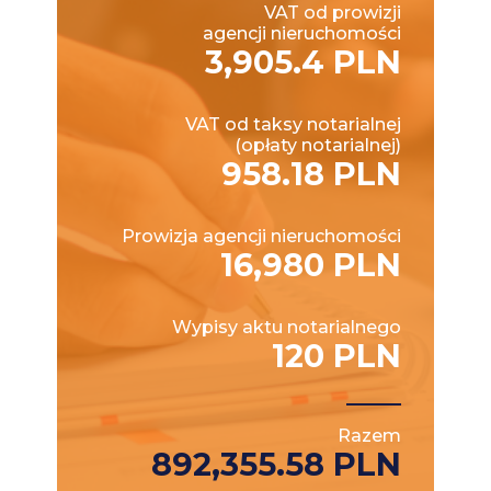
VAT od prowizji
agencji nieruchomości
3,905.4 PLN
VAT od taksy notarialnej
(opłaty notarialnej)
958.18 PLN
Prowizja agencji nieruchomości
16,980 PLN
Wypisy aktu notarialnego
120 PLN
Razem
892,355.58 PLN