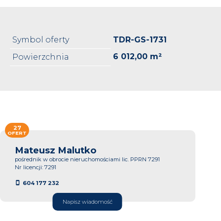
Symbol oferty
TDR-GS-1731
6 012,00 m²
Powierzchnia
27
OFERT
Mateusz Malutko
pośrednik w obrocie nieruchomościami lic. PPRN 7291
Nr licencji: 7291
604 177 232
Napisz wiadomość