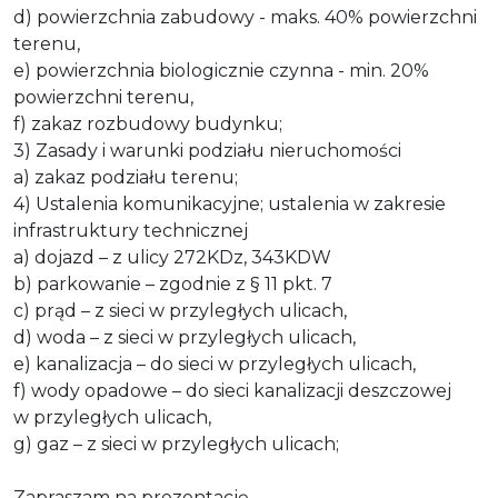
d) powierzchnia zabudowy - maks. 40% powierzchni
terenu,
e) powierzchnia biologicznie czynna - min. 20%
powierzchni terenu,
f) zakaz rozbudowy budynku;
3) Zasady i warunki podziału nieruchomości
a) zakaz podziału terenu;
4) Ustalenia komunikacyjne; ustalenia w zakresie
infrastruktury technicznej
a) dojazd – z ulicy 272KDz, 343KDW
b) parkowanie – zgodnie z § 11 pkt. 7
c) prąd – z sieci w przyległych ulicach,
d) woda – z sieci w przyległych ulicach,
e) kanalizacja – do sieci w przyległych ulicach,
f) wody opadowe – do sieci kanalizacji deszczowej
w przyległych ulicach,
g) gaz – z sieci w przyległych ulicach;
Zapraszam na prezentację