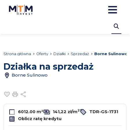
Strona główna
Oferty
Działki
Sprzedaż
Borne Sulinowo
Działka na sprzedaż
Borne Sulinowo
Dodaj do ulubionych
Drukuj
Udostępnij
2
6012.00 m²
141,22 zł/m
TDR-GS-1731
Oblicz ratę kredytu