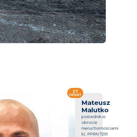
27
OFERT
Mateusz
Malutko
pośrednik w
obrocie
nieruchomościami
lic. PPRN 7291