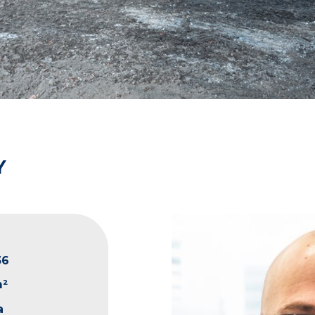
Y
36
m²
a