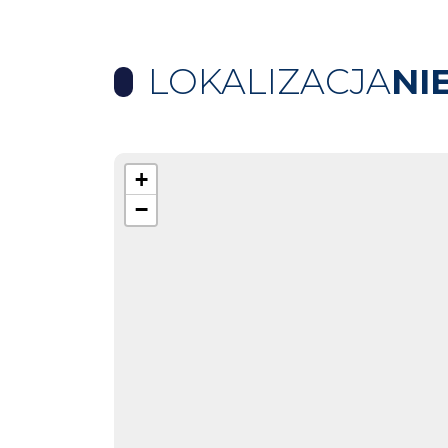
LOKALIZACJA
NI
+
−