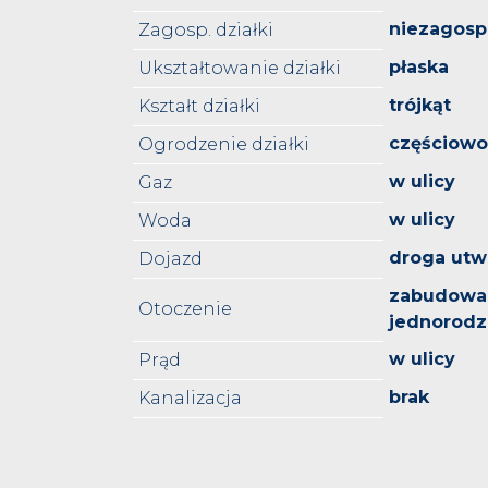
niezagos
Zagosp. działki
płaska
Ukształtowanie działki
trójkąt
Kształt działki
częściowo
Ogrodzenie działki
w ulicy
Gaz
w ulicy
Woda
droga utw
Dojazd
zabudowa
Otoczenie
jednorodz
w ulicy
Prąd
brak
Kanalizacja