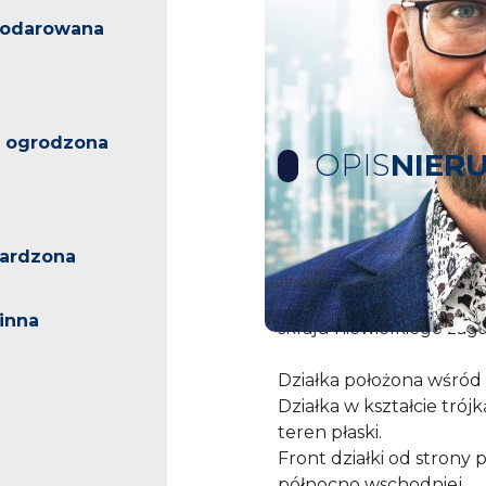
podarowana
 ogrodzona
OPIS
NIER
Działka z wydanymi wa
ardzona
Do sprzedaży działka po
inna
skraju niewielkiego zaga
Działka położona wśród 
Działka w kształcie trój
teren płaski.
Front działki od strony 
północno wschodniej.