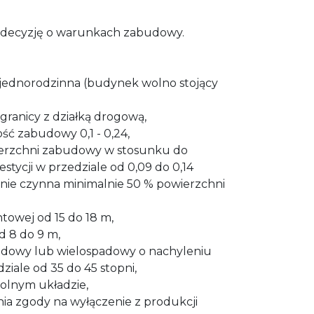
ą decyzję o warunkach zabudowy.
 jednorodzinna (budynek wolno stojący
 granicy z działką drogową,
ść zabudowy 0,1 - 0,24,
ierzchni zabudowy w stosunku do
stycji w przedziale od 0,09 do 0,14
znie czynna minimalnie 50 % powierzchni
ntowej od 15 do 18 m,
 8 do 9 m,
adowy lub wielospadowy o nachyleniu
ziale od 35 do 45 stopni,
wolnym układzie,
ia zgody na wyłączenie z produkcji