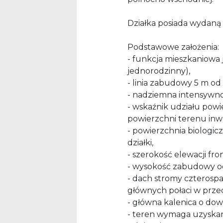
Działka posiada wydan
Podstawowe założenia:
- funkcja mieszkaniowa
jednorodzinny),
- linia zabudowy 5 m od
- nadziemna intensywno
- wskaźnik udziału pow
powierzchni terenu inwe
- powierzchnia biologic
działki,
- szerokość elewacji fro
- wysokość zabudowy od
- dach stromy czterosp
głównych połaci w przed
- główna kalenica o do
- teren wymaga uzyskan