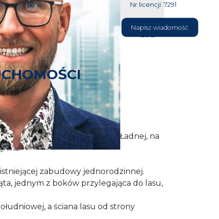
Nr licencji: 7291
604 177
Napisz wiadomość
232
UCHOMOŚCI
runkami zabudowy.
łożona w Jezierzycach przy ul. Ładnej, na
jnika.
istniejącej zabudowy jednorodzinnej.
kąta, jednym z boków przylegająca do lasu,
południowej, a ściana lasu od strony