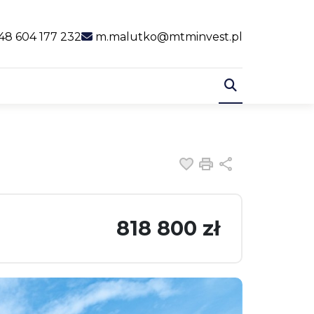
al link
48 604 177 232
m.malutko@mtminvest.pl
Dodaj do ulubiony
Drukuj
Udostępnij
818 800 zł