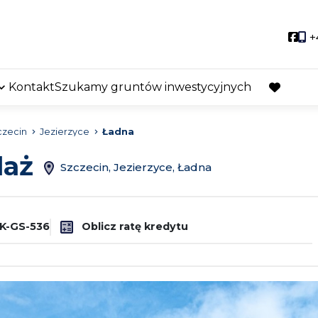
Soci
+
Kontakt
Szukamy gruntów inwestycyjnych
favorite
czecin
Jezierzyce
Ładna
daż
Szczecin, Jezierzyce, Ładna
K-GS-536
Oblicz ratę kredytu