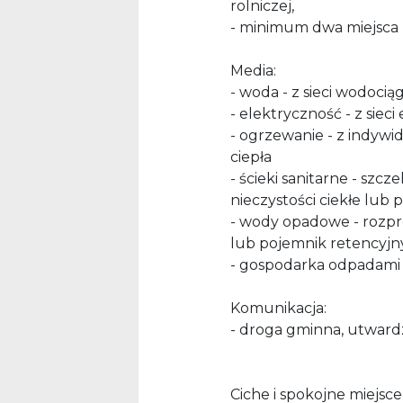
rolniczej,
- minimum dwa miejsca
Media:
- woda - z sieci wodocią
- elektryczność - z sieci
- ogrzewanie - z indywi
ciepła
- ścieki sanitarne - szc
nieczystości ciekłe lub
- wody opadowe - rozpro
lub pojemnik retencyjny
- gospodarka odpadami 
Komunikacja:
- droga gminna, utward
Ciche i spokojne miejsce