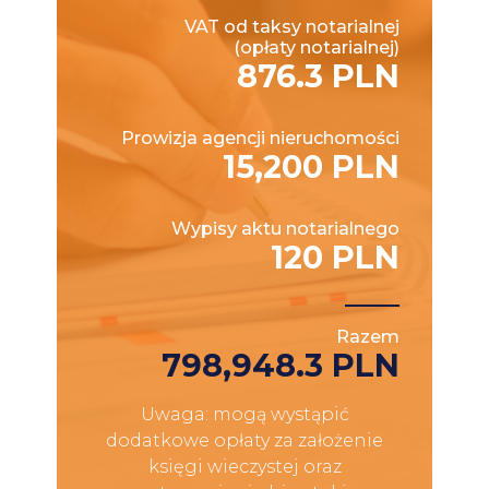
VAT od taksy notarialnej
(opłaty notarialnej)
876.3 PLN
Prowizja agencji nieruchomości
15,200 PLN
Wypisy aktu notarialnego
120 PLN
Razem
798,948.3 PLN
Uwaga: mogą wystąpić
dodatkowe opłaty za założenie
księgi wieczystej oraz