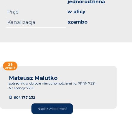
jednorodzinna
w ulicy
Prąd
szambo
Kanalizacja
28
OFERT
Mateusz Malutko
pośrednik w obrocie nieruchomościami lic. PPRN 7291
Nr licencji: 7291
604 177 232
Napisz wiadomość