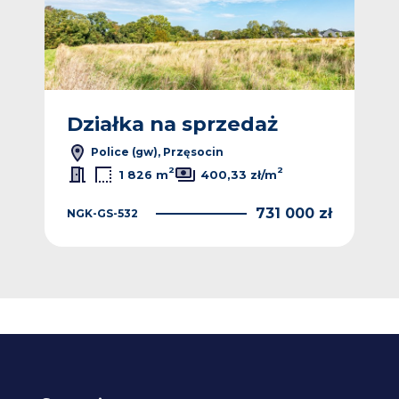
Działka na sprzedaż
Dz
Police (gw), Przęsocin
2
2
1 826 m
400,33 zł/m
 zł
731 000 zł
NGK-GS-532
NGK