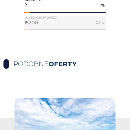
PROWIZJA
%
WYSOKOŚĆ PROWIZJI
PLN
PODOBNE
OFERTY
Dodaj do ulubionych
Dodaj do ulub