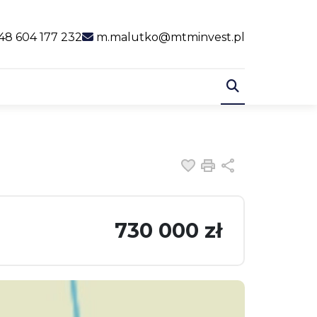
al link
48 604 177 232
m.malutko@mtminvest.pl
Dodaj do ulubiony
Drukuj
Udostępnij
730 000 zł