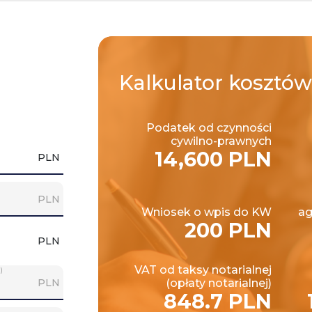
Kalkulator
kosztów
Podatek od czynności
cywilno-prawnych
14,600 PLN
PLN
PLN
Wniosek o wpis do KW
ag
200 PLN
PLN
VAT od taksy notarialnej
)
PLN
(opłaty notarialnej)
848.7 PLN