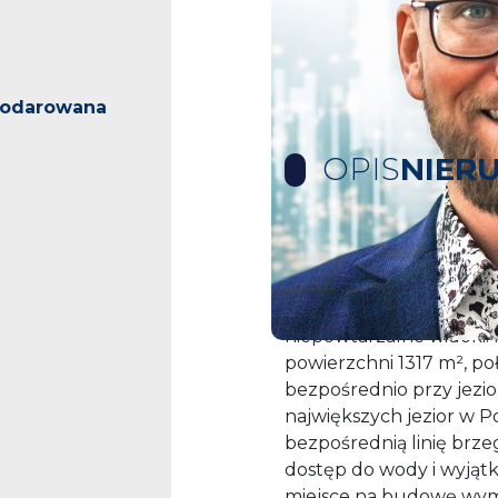
podarowana
OPIS
NIER
Wyjątkowa działka z wła
Żarowo Marzysz o włas
to prawdziwa perełka dl
niepowtarzalne widoki. 
powierzchni 1317 m², p
bezpośrednio przy jezio
największych jezior w P
bezpośrednią linię brz
dostęp do wody i wyjątk
miejsce na budowę wy