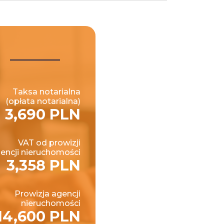
Taksa notarialna
(opłata notarialna)
3,690 PLN
VAT od prowizji
encji nieruchomości
3,358 PLN
Prowizja agencji
nieruchomości
14,600 PLN