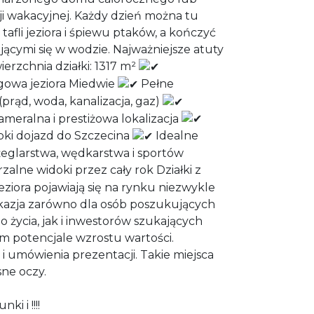
i wakacyjnej. Każdy dzień można tu
afli jeziora i śpiewu ptaków, a kończyć
jącymi się w wodzie. Najważniejsze atuty
erzchnia działki: 1317 m²
egowa jeziora Miedwie
Pełne
(prąd, woda, kanalizacja, gaz)
meralna i prestiżowa lokalizacja
ybki dojazd do Szczecina
Idealne
żeglarstwa, wędkarstwa i sportów
alne widoki przez cały rok Działki z
iora pojawiają się na rynku niezwykle
kazja zarówno dla osób poszukujących
życia, jak i inwestorów szukających
m potencjale wzrostu wartości.
 umówienia prezentacji. Takie miejsca
ne oczy.
i i !!!!