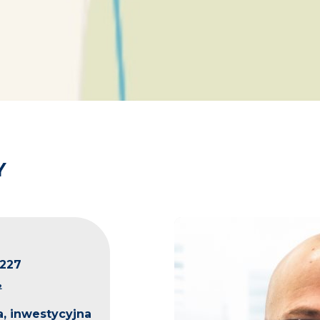
Y
227
²
, inwestycyjna