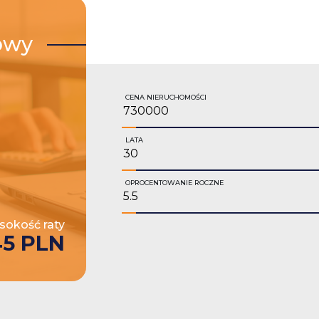
owy
CENA NIERUCHOMOŚCI
LATA
OPROCENTOWANIE ROCZNE
okość raty
45 PLN