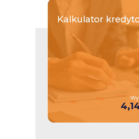
Kalkulator
kredyt
Wys
4,1