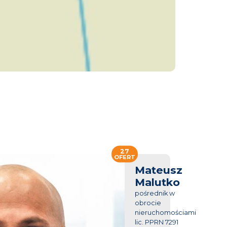
27
OFERT
Mateusz
Malutko
pośrednik w
obrocie
nieruchomościami
lic. PPRN 7291