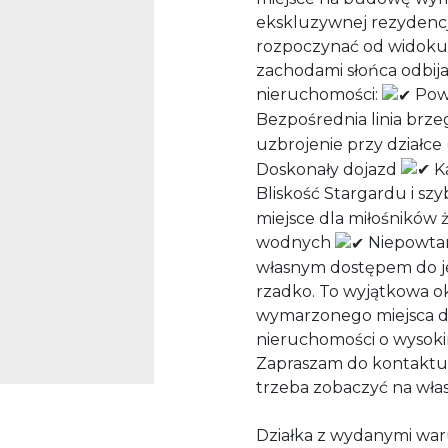
ekskluzywnej rezydencj
rozpoczynać od widoku t
zachodami słońca odbija
nieruchomości:
Powi
Bezpośrednia linia brz
uzbrojenie przy działce 
Doskonały dojazd
Ka
Bliskość Stargardu i sz
miejsce dla miłośników 
wodnych
Niepowtarz
własnym dostępem do jez
rzadko. To wyjątkowa o
wymarzonego miejsca do 
nieruchomości o wysoki
Zapraszam do kontaktu i
trzeba zobaczyć na włas
Działka z wydanymi warunk