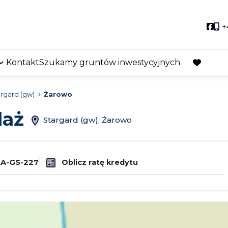
Soci
+
Kontakt
Szukamy gruntów inwestycyjnych
favorite
rgard (gw)
Żarowo
daż
Stargard (gw), Żarowo
A-GS-227
Oblicz ratę kredytu