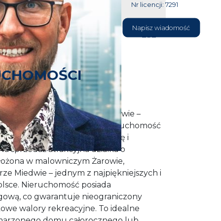
Nr licencji: 7291
604 177
Napisz wiadomość
232
UCHOMOŚCI
sną linią brzegową jeziora Miedwie –
nym miejscu nad wodą? Ta nieruchomość
a osób ceniących spokój, naturę i
Na sprzedaż atrakcyjna działka o
ołożona w malowniczym Żarowie,
rze Miedwie – jednym z najpiękniejszych i
olsce. Nieruchomość posiada
egową, co gwarantuje nieograniczony
owe walory rekreacyjne. To idealne
marzonego domu całorocznego lub