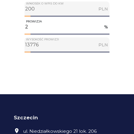
WNIOSEK O WPIS DO KW
PLN
PROWIZJA
%
WYSOKOŚĆ PROWIZJI
PLN
Szczecin
ul. Niedziałkowskiego 21 lok. 206