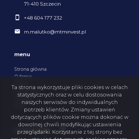
71-410 Szczecin
+48 604 177 232
m.malutko@mtminvest.pl
menu
Strona główna
O firmie
Oferty
Ta strona wykorzystuje pliki cookies w celach
Zgłoszenia
statystycznych oraz w celu dostosowania
Kontakt
naszych serwisów do indywidualnych
Rodo
potrzeb klientów. Zmiany ustawień
dotyczących plików cookie można dokonać w
dowolnej chwili modyfikując ustawienia
Facebook
social media
przeglądarki. Korzystanie z tej strony bez