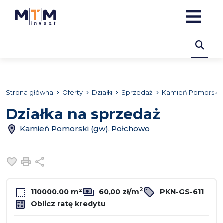
Strona główna
Oferty
Działki
Sprzedaż
Kamień Pomorski 
Działka na sprzedaż
Kamień Pomorski (gw), Połchowo
Dodaj do ulubionych
Drukuj
Udostępnij
2
110000.00 m²
60,00 zł/m
PKN-GS-611
Oblicz ratę kredytu