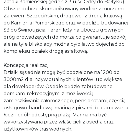
Zatoki Kamieńskiej (jeden z 3 ujść Odry do Bałtyku).
Obszar dobrze skomunikowany wodnie z morzem i
Zalewem Szczecińskim, drogowo- z drogą krajową
do Kamienia Pomorskiego oraz w pobliżu budowanej
S3 do Świnoujścia. Teren leży na uboczu głównych
dróg prowadzących do morza co gwarantuje spokój,
ale na tyle blisko aby można było łatwo dojechać do
kompleksu działek drogą asfaltową.
Koncepcja realizacji:
Działki sąsiednie mogą być podzielone na 1200 do
3000m2 dla indywidualnych klientów lub większe
dla developerów. Osiedle będzie zabudowane
domkami rekreacyjnymi z możliwością
zamieszkiwania całorocznego, pensjonatami, częścią
usługowo-handlową, mariną z pirsami do cumowania
łodzi i ogólnodostępną plażą. Marina ma być
wykorzystywana przez właścicieli z osiedla oraz
użytkowników tras wodnych.