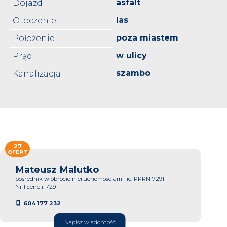
asfalt
Dojazd
las
Otoczenie
poza miastem
Położenie
w ulicy
Prąd
szambo
Kanalizacja
27
OFERT
Mateusz Malutko
pośrednik w obrocie nieruchomościami lic. PPRN 7291
Nr licencji: 7291
604 177 232
Napisz wiadomość