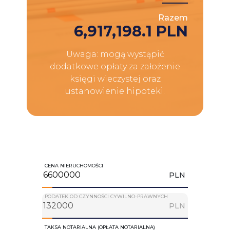
Razem
6,917,198.1 PLN
Uwaga: mogą wystąpić
dodatkowe opłaty za założenie
księgi wieczystej oraz
ustanowienie hipoteki.
CENA NIERUCHOMOŚCI
PLN
PODATEK OD CZYNNOŚCI CYWILNO-PRAWNYCH
PLN
TAKSA NOTARIALNA (OPŁATA NOTARIALNA)