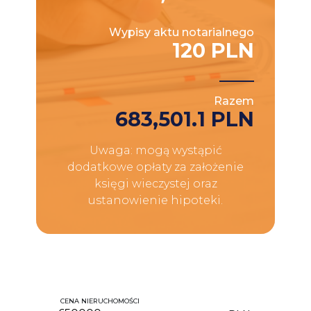
Wypisy aktu notarialnego
120 PLN
Razem
683,501.1 PLN
Uwaga: mogą wystąpić
dodatkowe opłaty za założenie
księgi wieczystej oraz
ustanowienie hipoteki.
CENA NIERUCHOMOŚCI