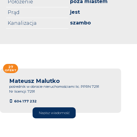
poza miastem
Położenie
jest
Prąd
szambo
Kanalizacja
27
OFERT
Mateusz Malutko
pośrednik w obrocie nieruchomościami lic. PPRN 7291
Nr licencji: 7291
604 177 232
Napisz wiadomość