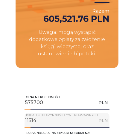
Razem
605,521.76 PLN
Uwaga: mogą wystąpić
dodatkowe opłaty za założenie
księgi wieczystej oraz
ustanowienie hipoteki.
CENA NIERUCHOMOŚCI
PLN
PODATEK OD CZYNNOŚCI CYWILNO-PRAWNYCH
PLN
TAKSA NOTARIALNA (OPŁATA NOTARIALNA)