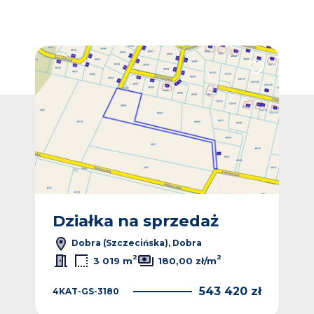
Dodaj do ulubionych
Dodaj do ulub
Działka na sprzedaż
Dz
Dobra (Szczecińska), Dobra
2
2
3 019 m
180,00 zł/m
 zł
543 420 zł
4KAT-GS-3180
MJ