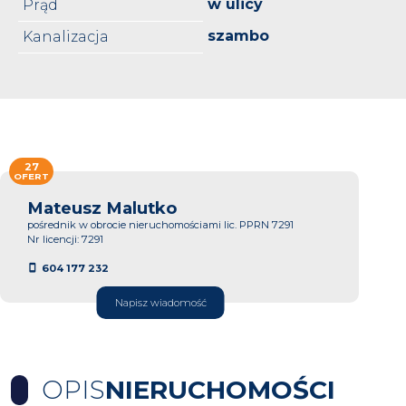
w ulicy
Prąd
szambo
Kanalizacja
27
OFERT
Mateusz Malutko
pośrednik w obrocie nieruchomościami lic. PPRN 7291
Nr licencji: 7291
604 177 232
Napisz wiadomość
OPIS
NIERUCHOMOŚCI