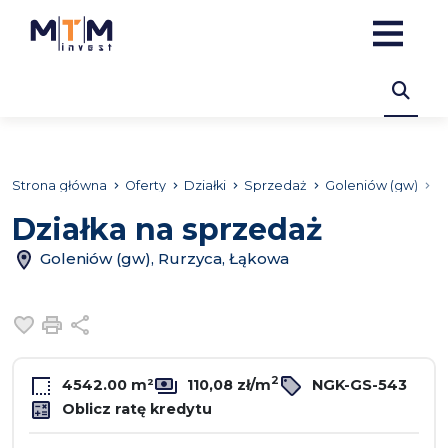
Strona główna
Oferty
Działki
Sprzedaż
Goleniów (gw)
R
Działka na sprzedaż
Goleniów (gw), Rurzyca, Łąkowa
Dodaj do ulubionych
Drukuj
Udostępnij
2
4542.00 m²
110,08 zł/m
NGK-GS-543
Oblicz ratę kredytu