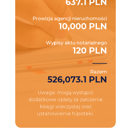
637.1 PLN
Prowizja agencji nieruchomości
10,000 PLN
Wypisy aktu notarialnego
120 PLN
Razem
526,073.1 PLN
Uwaga: mogą wystąpić
dodatkowe opłaty za założenie
księgi wieczystej oraz
ustanowienie hipoteki.