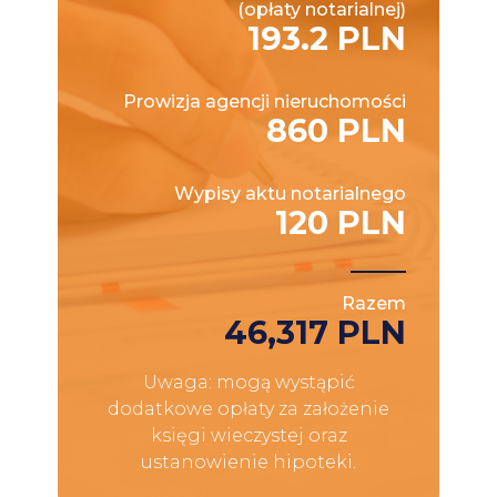
(opłaty notarialnej)
193.2 PLN
Prowizja agencji nieruchomości
860 PLN
Wypisy aktu notarialnego
120 PLN
Razem
46,317 PLN
Uwaga: mogą wystąpić
dodatkowe opłaty za założenie
księgi wieczystej oraz
ustanowienie hipoteki.