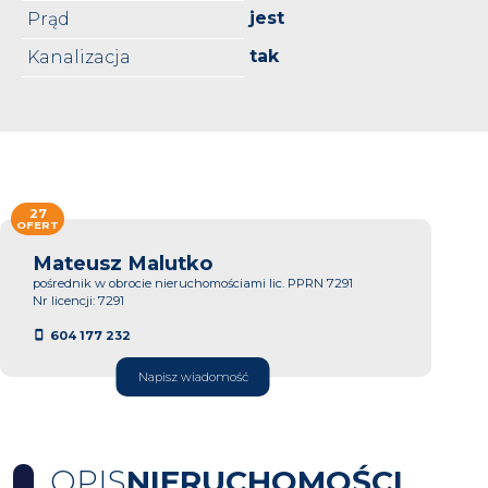
jest
Prąd
tak
Kanalizacja
27
OFERT
Mateusz Malutko
pośrednik w obrocie nieruchomościami lic. PPRN 7291
Nr licencji: 7291
604 177 232
Napisz wiadomość
OPIS
NIERUCHOMOŚCI