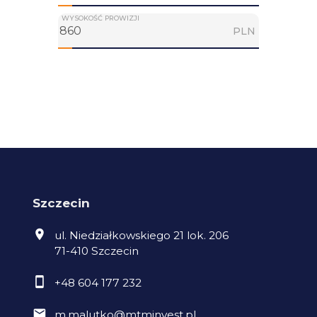
WYSOKOŚĆ PROWIZJI
PLN
Szczecin
ul. Niedziałkowskiego 21 lok. 206
71-410 Szczecin
+48 604 177 232
m.malutko@mtminvest.pl