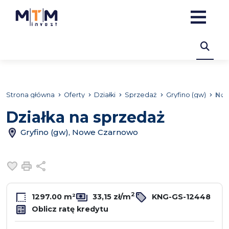
Strona główna
Oferty
Działki
Sprzedaż
Gryfino (gw)
No
Działka na sprzedaż
Gryfino (gw), Nowe Czarnowo
Dodaj do ulubionych
Drukuj
Udostępnij
2
1297.00 m²
33,15 zł/m
KNG-GS-12448
Oblicz ratę kredytu