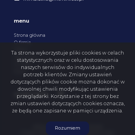
menu
Strona główna
O firmie
Oferty
Ta strona wykorzystuje pliki cookies w celach
Zgłoszenia
statystycznych oraz w celu dostosowania
Kontakt
naszych serwisów do indywidualnych
Rodo
potrzeb klientów. Zmiany ustawień
dotyczących plików cookie można dokonać w
dowolnej chwili modyfikując ustawienia
Facebook
social media
przeglądarki. Korzystanie z tej strony bez
zmian ustawień dotyczących cookies oznacza,
że będą one zapisane w pamięci urządzenia.
MTM Invest Mateusz Malutko © 2026
Rozumiem
Program dla biur nieruchomości
Galactica Virgo