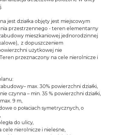
.
a jest działka objęty jest miejscowym
ia przestrzennego - teren elementarny
 zabudowy mieszkaniowej jednorodzinnej
kalowe), z dopuszczeniem
powierzchni użytkowej nie
Teren przeznaczony na cele nierolnicze i
planu:
zabudowy– max. 30% powierzchni działki,
nie czynna – min. 35 % powierzchni działki,
max. 9 m,
owe o połaciach symetrycznych, o
,
egła do ulicy,
cele nierolnicze i nieleśne,