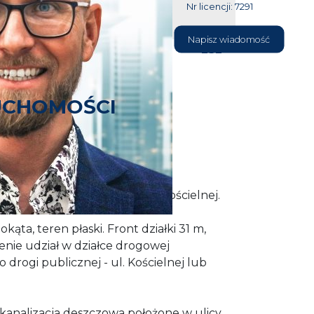
Nr licencji: 7291
604 177
Napisz wiadomość
232
UCHOMOŚCI
CA MAJA 2026 R.
łożona w Przęsocinie przy ul Kościelnej.
okąta, teren płaski. Front działki 31 m,
enie udział w działce drogowej
 drogi publicznej - ul. Kościelnej lub
i kanalizacja deszczowa położone w ulicy