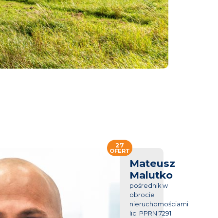
27
OFERT
Mateusz
Malutko
pośrednik w
obrocie
nieruchomościami
lic. PPRN 7291