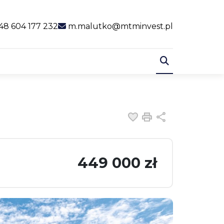
al link
48 604 177 232
m.malutko@mtminvest.pl
Dodaj do ulubiony
Drukuj
Udostępnij
449 000 zł