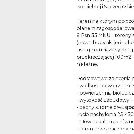
Kościelnej i Szczecińskiej
Teren na którym położon
planem zagospodarowan
6-Psn 33 MNU - tereny
(nowe budynki jednolo
usług nieuciążliwych o 
przekraczającej 100m2. 
nieleśne.
Podstawowe założenia 
- wielkość powierzchni 
- powierzchnia biologicz
- wysokość zabudowy – 
- dachy strome dwuspad
kącie nachylenia 25-450
- główna kalenica równol
- teren przeznaczony na 