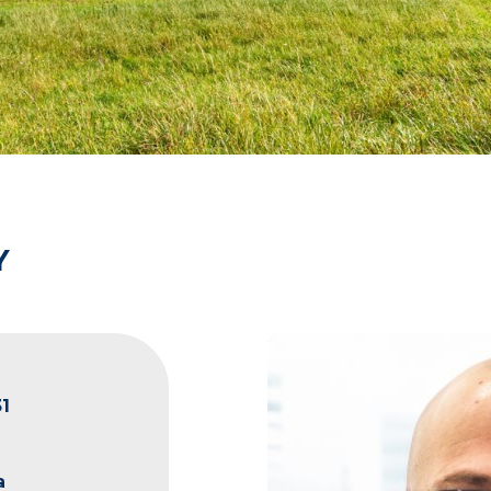
Y
1
a