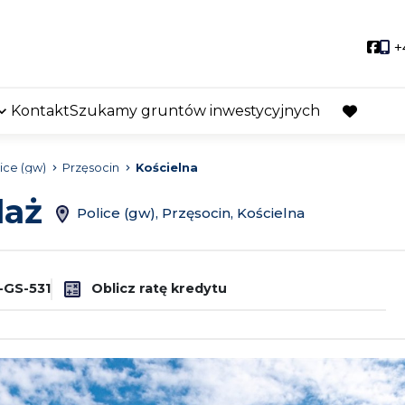
Soci
+
Kontakt
Szukamy gruntów inwestycyjnych
favorite
ice (gw)
Przęsocin
Kościelna
daż
Police (gw), Przęsocin, Kościelna
GS-531
Oblicz ratę kredytu