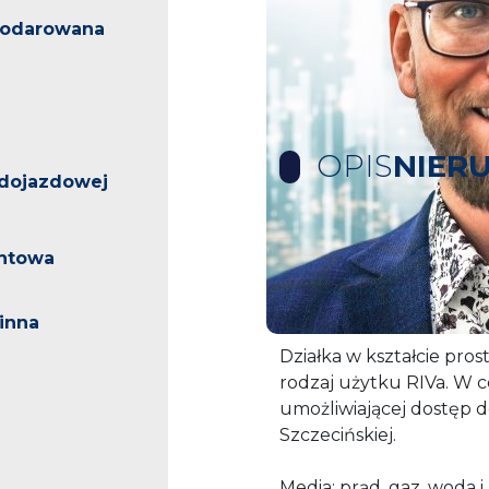
podarowana
OPIS
NIER
dojazdowej
OBNIŻKA CENY DO KOŃ
ntowa
Do sprzedaży działka po
inna
Działka w kształcie prost
rodzaj użytku RIVa. W c
umożliwiającej dostęp do
Szczecińskiej.
Media: prąd, gaz, woda 