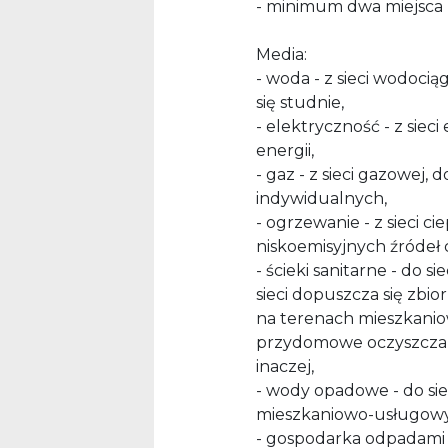
- minimum dwa miejsca p
Media:
- woda - z sieci wodocią
się studnie,
- elektryczność - z sieci
energii,
- gaz - z sieci gazowej,
indywidualnych,
- ogrzewanie - z sieci c
niskoemisyjnych źródeł c
- ścieki sanitarne - do sie
sieci dopuszcza się zbio
na terenach mieszkanio
przydomowe oczyszczalni
inaczej,
- wody opadowe - do sie
mieszkaniowo-usługowyc
- gospodarka odpadami 