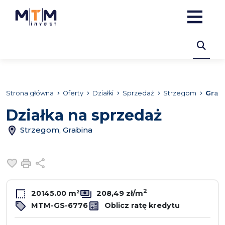
Strona główna
Oferty
Działki
Sprzedaż
Strzegom
Grab
Działka na sprzedaż
Strzegom, Grabina
Dodaj do ulubionych
Drukuj
Udostępnij
2
20145.00 m²
208,49 zł/m
MTM-GS-6776
Oblicz ratę kredytu