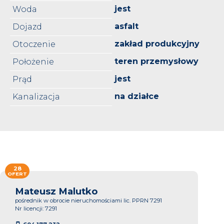
jest
Woda
asfalt
Dojazd
zakład produkcyjny
Otoczenie
teren przemysłowy
Położenie
jest
Prąd
na działce
Kanalizacja
28
OFERT
Mateusz Malutko
pośrednik w obrocie nieruchomościami lic. PPRN 7291
Nr licencji: 7291