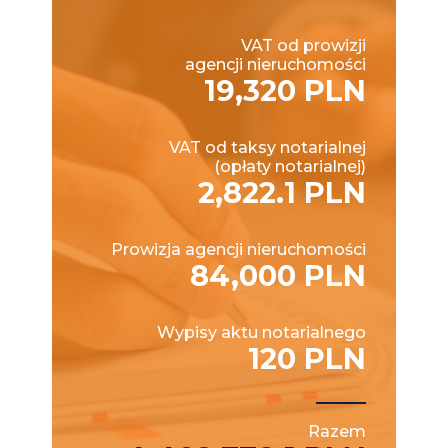
VAT od prowizji
agencji nieruchomości
19,320 PLN
VAT od taksy notarialnej
(opłaty notarialnej)
2,822.1 PLN
Prowizja agencji nieruchomości
84,000 PLN
Wypisy aktu notarialnego
120 PLN
Razem