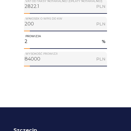
VAT OD TAKSY NOTARIALNEJ (OPŁATY NOTARIALNEJ)
PLN
WNIOSEK O WPIS DO KW
PLN
PROWIZJA
%
WYSOKOŚĆ PROWIZJI
PLN
Szczecin