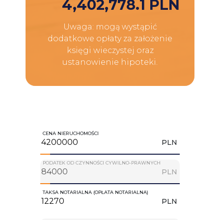
4,402,778.1 PLN
Uwaga: mogą wystąpić
dodatkowe opłaty za założenie
księgi wieczystej oraz
ustanowienie hipoteki.
CENA NIERUCHOMOŚCI
PLN
PODATEK OD CZYNNOŚCI CYWILNO-PRAWNYCH
PLN
TAKSA NOTARIALNA (OPŁATA NOTARIALNA)
PLN