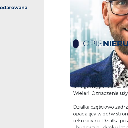
podarowana
OPIS
NIER
Działka z wydanymi wa
Do sprzedaży działka z 
brzegowej jeziora Białe,
Wieleń. Oznaczenie uży
Działka częściowo zadrz
opadający w dół w stron
rekreacyjna. Działka p
- budowa budynku letni