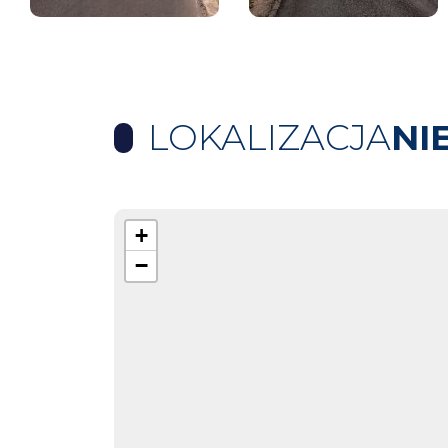
LOKALIZACJA
NI
+
−