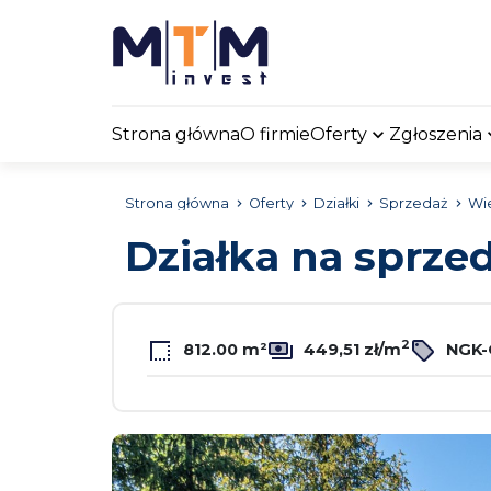
Strona główna
O firmie
Oferty
Zgłoszenia
Strona główna
Oferty
Działki
Sprzedaż
Wi
Działka na sprze
2
812.00 m²
449,51 zł/m
NGK-