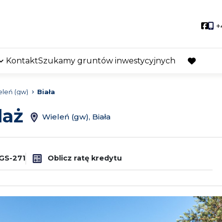
Soci
+
Kontakt
Szukamy gruntów inwestycyjnych
favorite
eleń (gw)
Biała
daż
Wieleń (gw), Biała
GS-271
Oblicz ratę kredytu