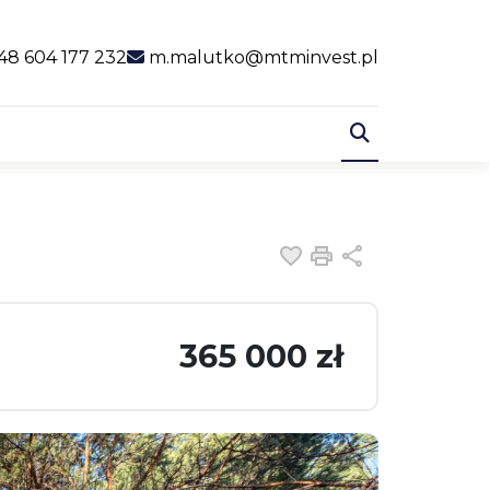
al link
48 604 177 232
m.malutko@mtminvest.pl
Dodaj do ulubiony
Drukuj
Udostępnij
365 000 zł