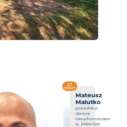
27
OFERT
Mateusz
Malutko
pośrednik w
obrocie
nieruchomościami
lic. PPRN 7291