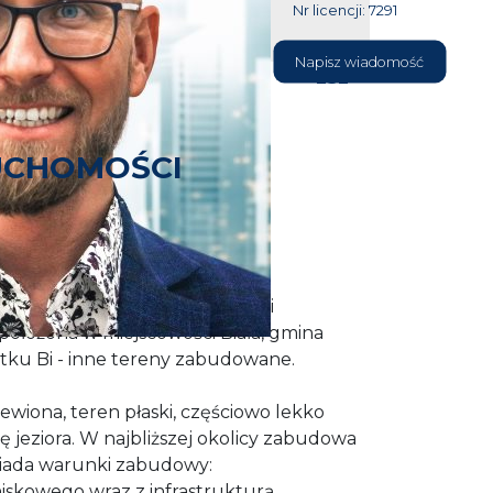
Nr licencji: 7291
604 177
Napisz wiadomość
232
UCHOMOŚCI
runkami zabudowy.
bezpośrednim dostępem do linii
 położona w miejscowości Biała, gmina
tku Bi - inne tereny zabudowane.
ewiona, teren płaski, częściowo lekko
ę jeziora. W najbliższej okolicy zabudowa
osiada warunki zabudowy:
skowego wraz z infrastrukturą,