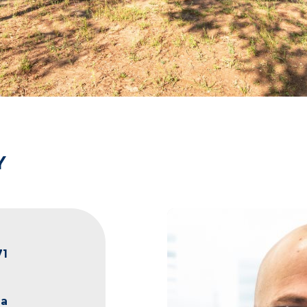
Y
71
na