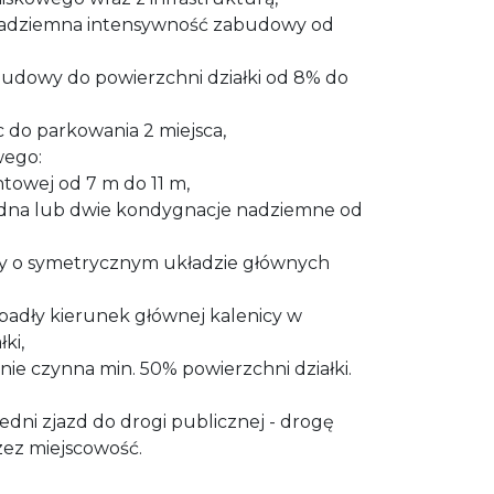
nadziemna intensywność zabudowy od
budowy do powierzchni działki od 8% do
c do parkowania 2 miejsca,
wego:
ntowej od 7 m do 11 m,
edna lub dwie kondygnacje nadziemne od
y o symetrycznym układzie głównych
padły kierunek głównej kalenicy w
ki,
nie czynna min. 50% powierzchni działki.
edni zjazd do drogi publicznej - drogę
ez miejscowość.