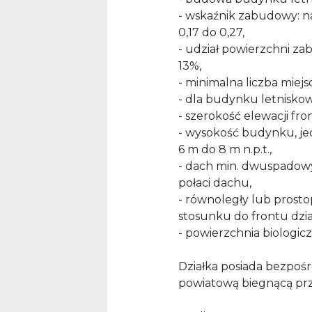
- wskaźnik zabudowy: 
0,17 do 0,27,
- udział powierzchni za
13%,
- minimalna liczba miejs
- dla budynku letnisko
- szerokość elewacji fro
- wysokość budynku, j
6 m do 8 m n.p.t.,
- dach min. dwuspadow
połaci dachu,
- równoległy lub prosto
stosunku do frontu dział
- powierzchnia biologicz
Działka posiada bezpośr
powiatową biegnącą prz