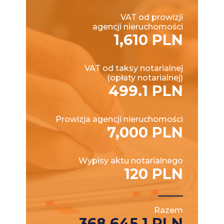
VAT od prowizji
agencji nieruchomości
1,610 PLN
VAT od taksy notarialnej
(opłaty notarialnej)
499.1 PLN
Prowizja agencji nieruchomości
7,000 PLN
Wypisy aktu notarialnego
120 PLN
Razem
368,645.1 PLN