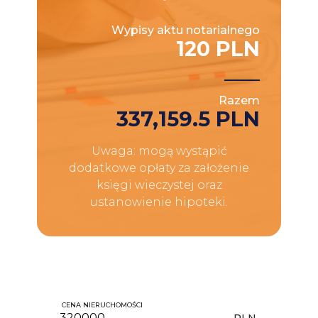
Wypisy aktu notarialnego
120 PLN
Razem
337,159.5 PLN
Uwaga: mogą wystąpić
dodatkowe opłaty za założenie
księgi wieczystej oraz
ustanowienie hipoteki.
CENA NIERUCHOMOŚCI
PLN