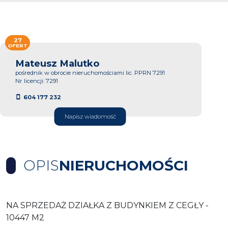
27
OFERT
Mateusz Malutko
pośrednik w obrocie nieruchomościami lic. PPRN 7291
Nr licencji: 7291
604 177 232
Napisz wiadomość
OPIS
NIERUCHOMOŚCI
NA SPRZEDAŻ DZIAŁKA Z BUDYNKIEM Z CEGŁY -
10447 M2