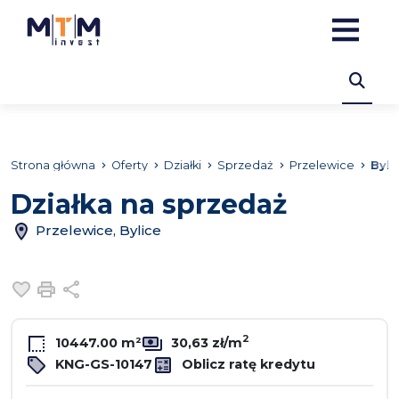
Strona główna
Oferty
Działki
Sprzedaż
Przelewice
Byli
Działka na sprzedaż
Przelewice, Bylice
Dodaj do ulubionych
Drukuj
Udostępnij
2
10447.00 m²
30,63 zł/m
KNG-GS-10147
Oblicz ratę kredytu