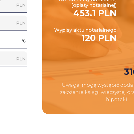
PLN
(opłaty notarialnej)
453.1 PLN
PLN
Wypisy aktu notarialnego
120 PLN
%
PLN
31
Uwaga: mogą wystąpić dodat
założenie księgi wieczystej o
hipoteki.