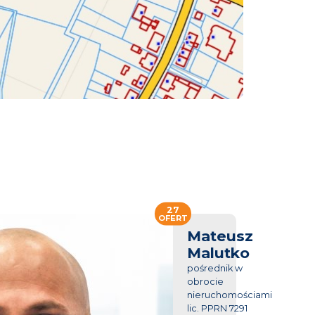
27
OFERT
Mateusz
Malutko
pośrednik w
obrocie
nieruchomościami
lic. PPRN 7291