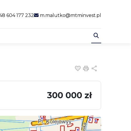
al link
48 604 177 232
m.malutko@mtminvest.pl
Dodaj do ulubiony
Drukuj
Udostępnij
300 000 zł