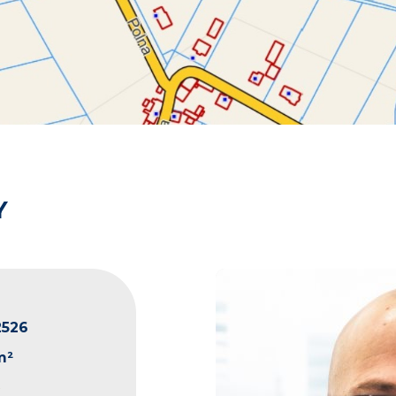
Y
2526
m²