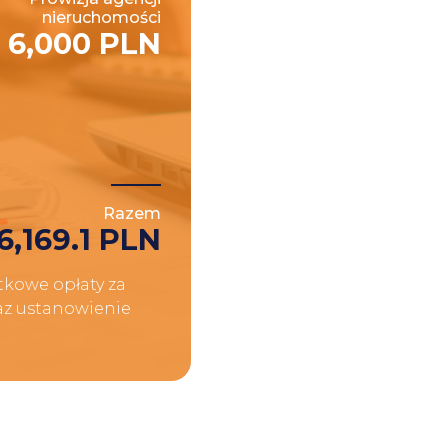
nieruchomości
6,000 PLN
Razem
6,169.1 PLN
kowe opłaty za
raz ustanowienie