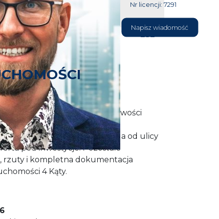
Nr licencji: 7291
604 177
Napisz wiadomość
232
UCHOMOŚCI
0 i 4300 m2 położona w miejscowości
iedztwie powstają nowe domy
 przy działce. Kanalizacja i woda od ulicy
ferta pod inwestycje. Pozostałe
, rzuty i kompletna dokumentacja
uchomości 4 Kąty.
6