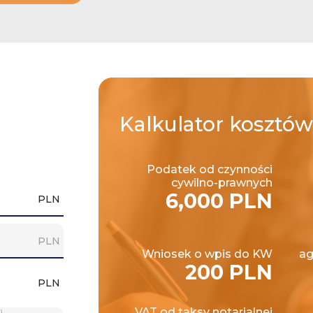
Kalkulator
kosztów
Podatek od czynności
cywilno-prawnych
6,000 PLN
PLN
PLN
Wniosek o wpis do KW
ag
200 PLN
PLN
VAT od taksy notarialnej
)