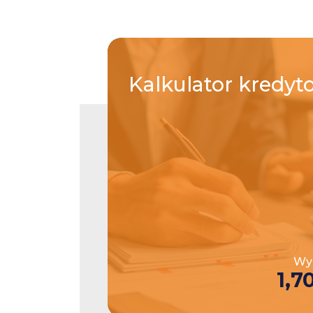
Kalkulator
kredyt
Wys
1,7