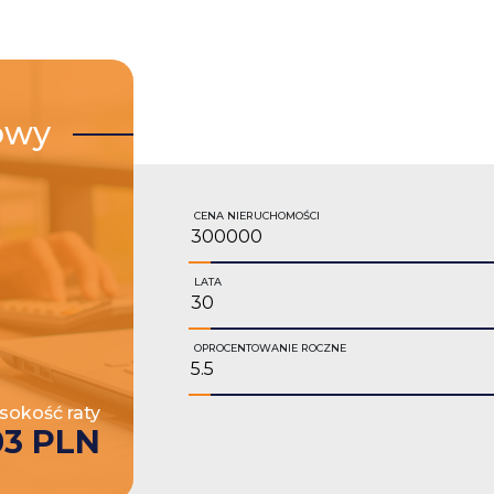
owy
CENA NIERUCHOMOŚCI
LATA
OPROCENTOWANIE ROCZNE
okość raty
03 PLN