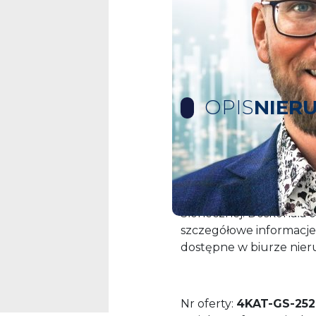
OPIS
NIER
Na sprzedaż działki 440
Stare Czarnowo. W sąs
jednorodzinne. Prąd, gaz
Słonecznej. Doskonała o
szczegółowe informacje
dostępne w biurze nier
Nr oferty:
4KAT-GS-252