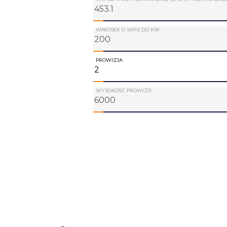
WNIOSEK O WPIS DO KW
PROWIZJA
WYSOKOŚĆ PROWIZJI