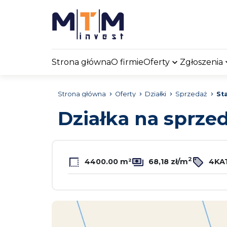
Strona główna
O firmie
Oferty
Zgłoszenia
Strona główna
Oferty
Działki
Sprzedaż
St
Działka na sprze
2
4400.00 m²
68,18 zł/m
4KAT