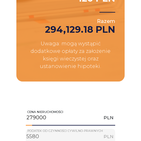
Razem
294,129.18 PLN
Uwaga: mogą wystąpić
dodatkowe opłaty za założenie
księgi wieczystej oraz
ustanowienie hipoteki.
CENA NIERUCHOMOŚCI
PLN
PODATEK OD CZYNNOŚCI CYWILNO-PRAWNYCH
PLN