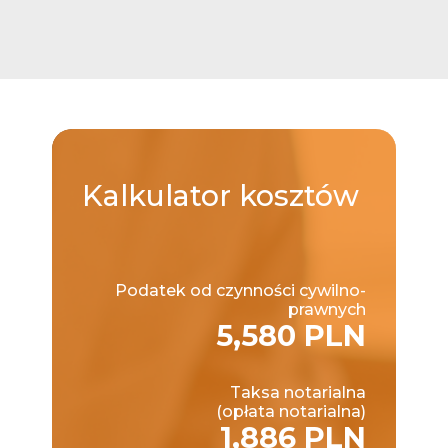
Kalkulator
kosztów
Podatek od czynności cywilno-
prawnych
5,580 PLN
Taksa notarialna
(opłata notarialna)
1,886 PLN