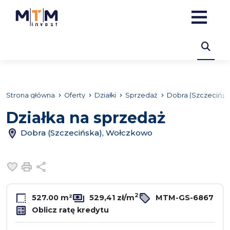
Strona główna
Oferty
Działki
Sprzedaż
Dobra (Szczecińsk
Działka na sprzedaż
Dobra (Szczecińska), Wołczkowo
Dodaj do ulubionych
Drukuj
Udostępnij
2
527.00 m²
529,41 zł/m
MTM-GS-6867
Oblicz ratę kredytu