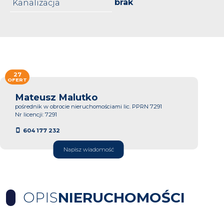
brak
Kanalizacja
27
OFERT
Mateusz Malutko
pośrednik w obrocie nieruchomościami lic. PPRN 7291
Nr licencji: 7291
604 177 232
Napisz wiadomość
OPIS
NIERUCHOMOŚCI