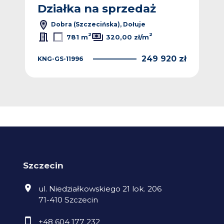
Działka na sprzedaż
Dz
Dobra (Szczecińska), Dołuje
2
2
781 m
320,00 zł/m
 zł
249 920 zł
KNG-GS-11996
KNG
Szczecin
ul. Niedziałkowskiego 21 lok. 206
71-410 Szczecin
+48 604 177 232