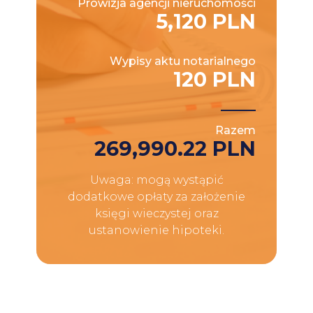
Prowizja agencji nieruchomości
5,120 PLN
Wypisy aktu notarialnego
120 PLN
Razem
269,990.22 PLN
Uwaga: mogą wystąpić
dodatkowe opłaty za założenie
księgi wieczystej oraz
ustanowienie hipoteki.