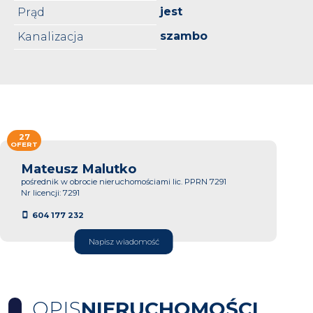
jest
Prąd
szambo
Kanalizacja
27
OFERT
Mateusz Malutko
pośrednik w obrocie nieruchomościami lic. PPRN 7291
Nr licencji: 7291
604 177 232
Napisz wiadomość
OPIS
NIERUCHOMOŚCI