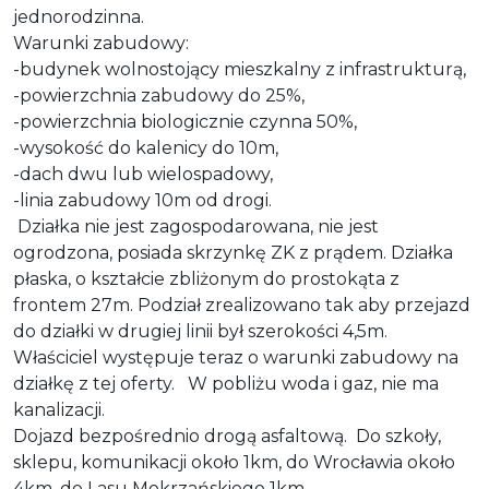
jednorodzinna.
Warunki zabudowy:
-budynek wolnostojący mieszkalny z infrastrukturą,
-powierzchnia zabudowy do 25%,
-powierzchnia biologicznie czynna 50%,
-wysokość do kalenicy do 10m,
-dach dwu lub wielospadowy,
-linia zabudowy 10m od drogi.
Działka nie jest zagospodarowana, nie jest
ogrodzona, posiada skrzynkę ZK z prądem. Działka
płaska, o kształcie zbliżonym do prostokąta z
frontem 27m. Podział zrealizowano tak aby przejazd
do działki w drugiej linii był szerokości 4,5m.
Właściciel występuje teraz o warunki zabudowy na
działkę z tej oferty. W pobliżu woda i gaz, nie ma
kanalizacji.
Dojazd bezpośrednio drogą asfaltową. Do szkoły,
sklepu, komunikacji około 1km, do Wrocławia około
4km, do Lasu Mokrzańskiego 1km.