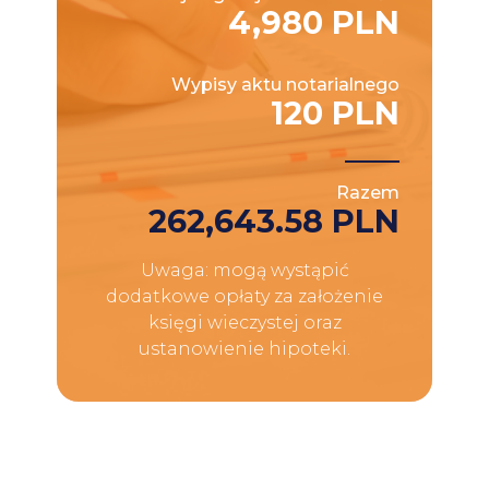
4,980 PLN
Wypisy aktu notarialnego
120 PLN
Razem
262,643.58 PLN
Uwaga: mogą wystąpić
dodatkowe opłaty za założenie
księgi wieczystej oraz
ustanowienie hipoteki.