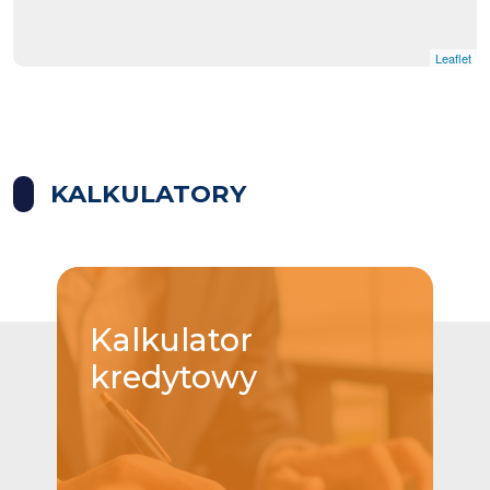
Leaflet
|
© OpenMapTiles
© OpenStreetMap contributors
KALKULATORY
Kalkulator
kredytowy