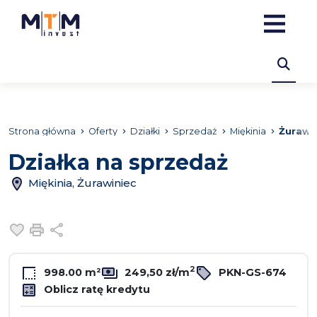
Strona główna
Oferty
Działki
Sprzedaż
Miękinia
Żurawi
Działka na sprzedaż
Miękinia, Żurawiniec
Dodaj do ulubionych
Drukuj
Udostępnij
2
998.00 m²
249,50 zł/m
PKN-GS-674
Oblicz ratę kredytu