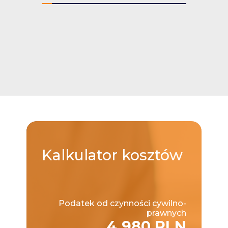
Kalkulator
kosztów
Podatek od czynności cywilno-
prawnych
4,980 PLN