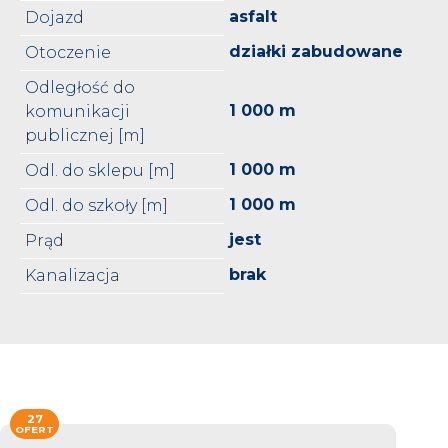
asfalt
Dojazd
działki zabudowane
Otoczenie
Odległość do
1 000 m
komunikacji
publicznej [m]
1 000 m
Odl. do sklepu [m]
1 000 m
Odl. do szkoły [m]
jest
Prąd
brak
Kanalizacja
27
OFERT