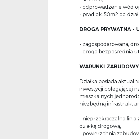
- odprowadzenie wód o
- prąd ok. 50m2 od działk
DROGA PRYWATNA - UD
- zagospodarowana, drog
- droga bezpośrednia u
WARUNKI ZABUDOWY
Działka posiada aktual
inwestycji polegające
mieszkalnych jednorod
niezbędną infrastruktur
- nieprzekraczalna lini
działką drogową,
- powierzchnia zabudow