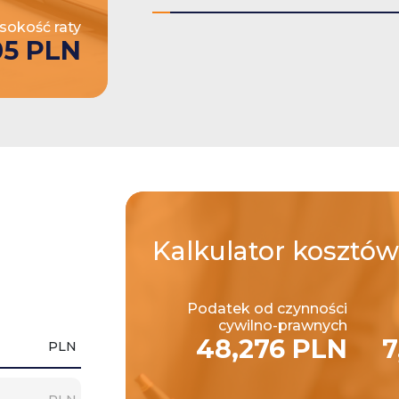
okość raty
05 PLN
Kalkulator
kosztów
Podatek od czynności
cywilno-prawnych
48,276 PLN
7
PLN