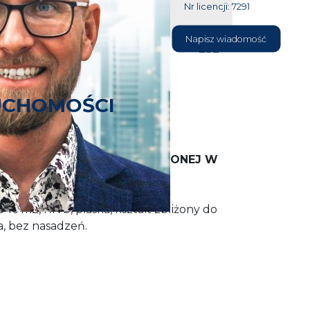
Nr licencji: 7291
604 177
Napisz wiadomość
232
UCHOMOŚCI
NIKATOWEJ DZIAŁKI, POŁOŻONEJ W
O UL. TOPOLOWEJ
46 m2, RIVb, płaska, kształt zbliżony do
, bez nasadzeń.