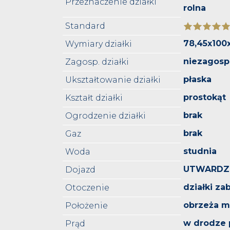
Przeznaczenie działki
rolna
Standard
78,45x100
Wymiary działki
niezagos
Zagosp. działki
płaska
Ukształtowanie działki
prostokąt
Kształt działki
brak
Ogrodzenie działki
brak
Gaz
studnia
Woda
UTWARDZ
Dojazd
działki z
Otoczenie
obrzeża m
Położenie
w drodze 
Prąd