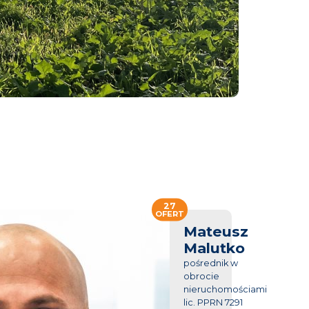
27
OFERT
Mateusz
Malutko
pośrednik w
obrocie
nieruchomościami
lic. PPRN 7291