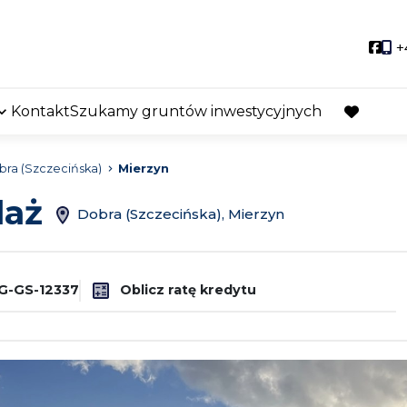
Soci
+
Kontakt
Szukamy gruntów inwestycyjnych
favorite
ra (Szczecińska)
Mierzyn
daż
Dobra (Szczecińska), Mierzyn
G-GS-12337
Oblicz ratę kredytu