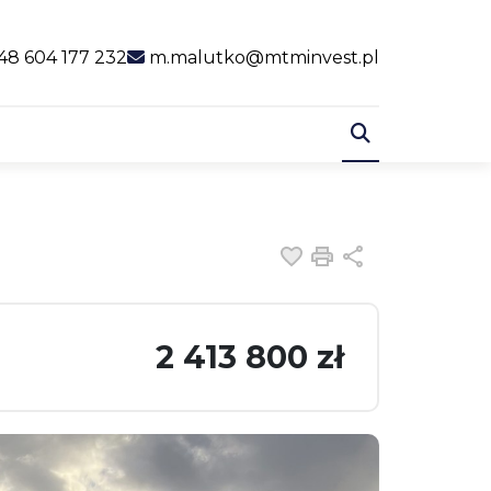
al link
48 604 177 232
m.malutko@mtminvest.pl
Dodaj do ulubiony
Drukuj
Udostępnij
2 413 800 zł