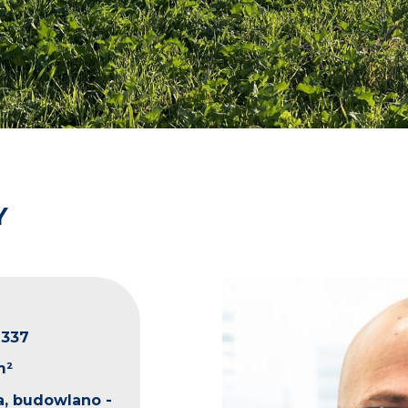
Y
2337
m²
, budowlano -