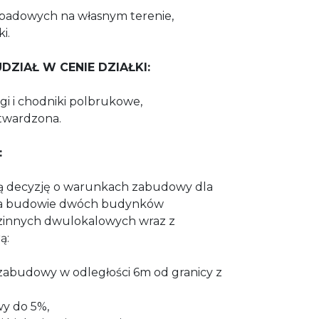
padowych na własnym terenie,
i.
ZIAŁ W CENIE DZIAŁKI:
i i chodniki polbrukowe,
twardzona.
:
ną decyzję o warunkach zabudowy dla
j na budowie dwóch budynków
zinnych dwulokalowych wraz z
ą:
a zabudowy w odległości 6m od granicy z
y do 5%,