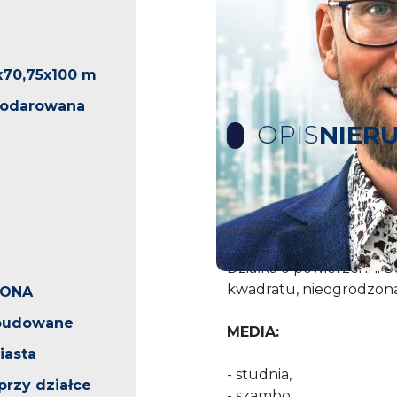
x70,75x100 m
podarowana
OPIS
NIER
OFERTA SPRZEDAŻY U
MIERZYNIE NIEDALEK
Działka o powierzchni 80
kwadratu, nieogrodzona
ONA
abudowane
MEDIA:
iasta
- studnia,
przy działce
- szambo,