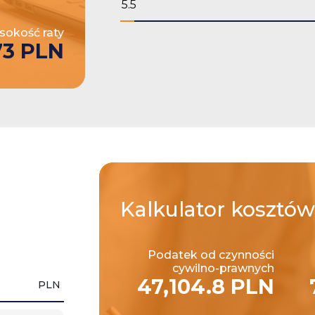
okość raty
73 PLN
Kalkulator
kosztów
Podatek od czynności
cywilno-prawnych
47,104.8 PLN
PLN