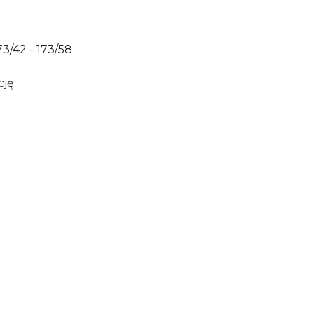
73/42 - 173/58
ację