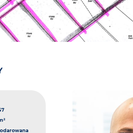
Y
57
m²
podarowana