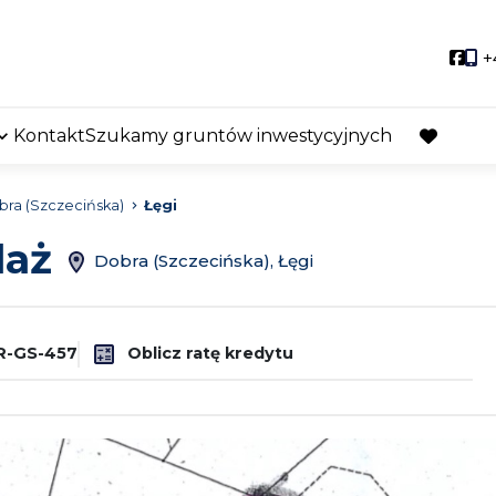
Soci
+
Kontakt
Szukamy gruntów inwestycyjnych
favorite
ra (Szczecińska)
Łęgi
daż
Dobra (Szczecińska), Łęgi
-GS-457
Oblicz ratę kredytu