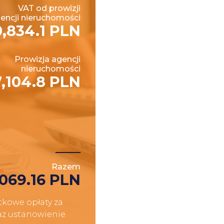
VAT od prowizji
encji nieruchomości
0,834.1 PLN
Prowizja agencji
nieruchomości
,104.8 PLN
Razem
,069.16 PLN
kowe opłaty za
raz ustanowienie