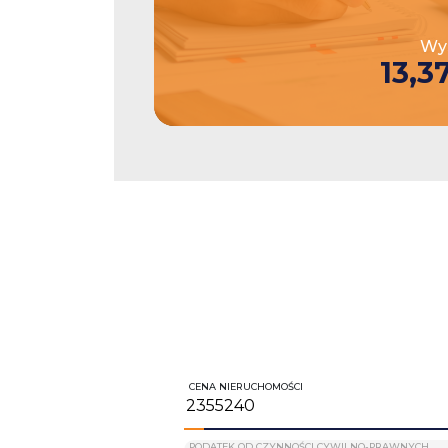
Wys
13,3
CENA NIERUCHOMOŚCI
PODATEK OD CZYNNOŚCI CYWILNO-PRAWNYCH