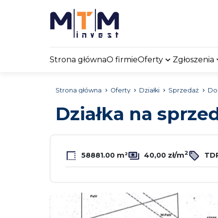
Strona główna
O firmie
Oferty
Zgłoszenia
Strona główna
Oferty
Działki
Sprzedaż
Dob
Działka na sprze
2
58881.00 m²
40,00 zł/m
TDR