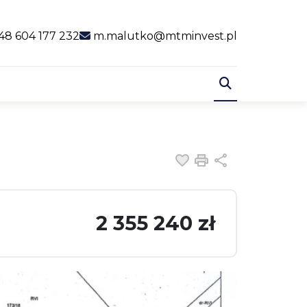
al link
48 604 177 232
m.malutko@mtminvest.pl
Dodaj do ulubiony
Drukuj
Udostępnij
2 355 240 zł