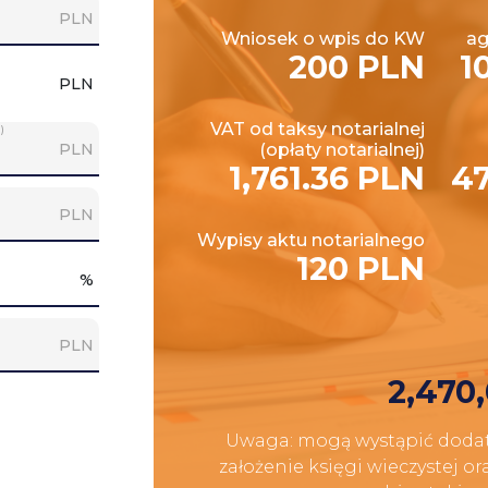
PLN
Wniosek o wpis do KW
ag
200 PLN
1
PLN
VAT od taksy notarialnej
)
PLN
(opłaty notarialnej)
1,761.36 PLN
47
PLN
Wypisy aktu notarialnego
120 PLN
%
PLN
2,470
Uwaga: mogą wystąpić dodat
założenie księgi wieczystej o