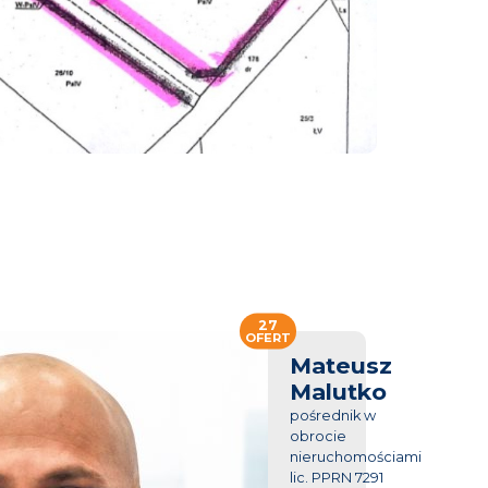
27
OFERT
Mateusz
Malutko
pośrednik w
obrocie
nieruchomościami
lic. PPRN 7291