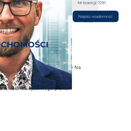
Nr licencji: 7291
604 177
Napisz wiadomość
232
UCHOMOŚCI
k w miejscowości Łęgi przy ulicy Na
skowe. Brak miejscowego planu