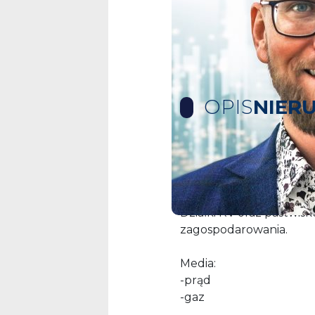
OPIS
NIER
Oferta sprzedaży działe
Świdwie.
Działki RV oraz pastwi
zagospodarowania.
Media:
-prąd
-gaz