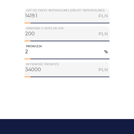
VAT OD TAKSY NOTARIALNEJ (OPŁATY NOTARIALNEJ)
PLN
WNIOSEK O WPIS DO KW
PLN
PROWIZJA
%
WYSOKOŚĆ PROWIZJI
PLN