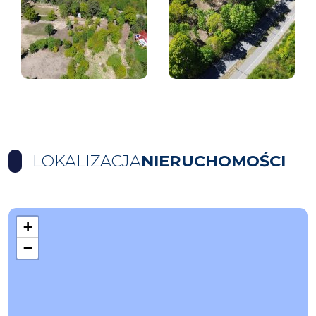
LOKALIZACJA
NIERUCHOMOŚCI
+
−