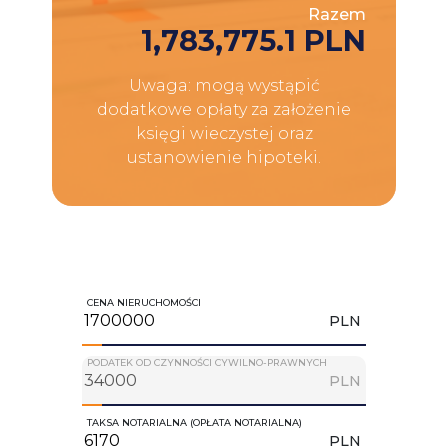
Razem
1,783,775.1 PLN
Uwaga: mogą wystąpić
dodatkowe opłaty za założenie
księgi wieczystej oraz
ustanowienie hipoteki.
CENA NIERUCHOMOŚCI
PLN
PODATEK OD CZYNNOŚCI CYWILNO-PRAWNYCH
PLN
TAKSA NOTARIALNA (OPŁATA NOTARIALNA)
PLN