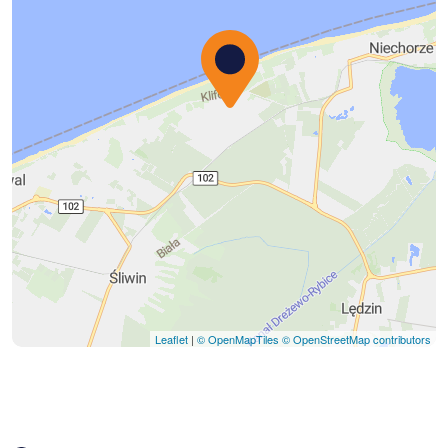
Leaflet
|
© OpenMapTiles
© OpenStreetMap contributors