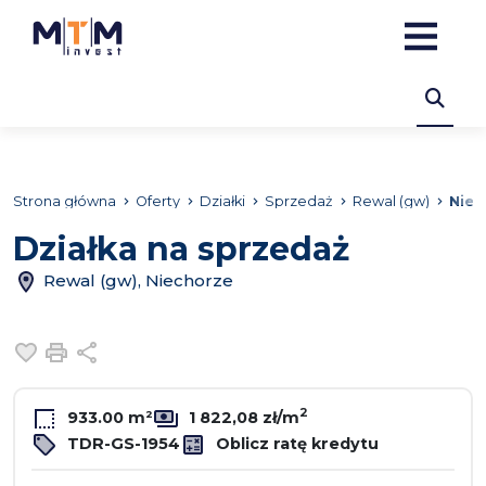
Strona główna
Oferty
Działki
Sprzedaż
Rewal (gw)
Niec
Działka na sprzedaż
Rewal (gw), Niechorze
Dodaj do ulubionych
Drukuj
Udostępnij
2
933.00 m²
1 822,08 zł/m
TDR-GS-1954
Oblicz ratę kredytu