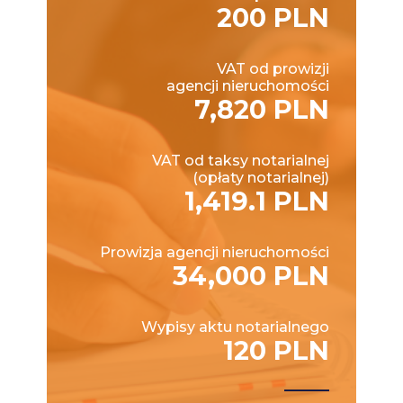
200 PLN
VAT od prowizji
agencji nieruchomości
7,820 PLN
VAT od taksy notarialnej
(opłaty notarialnej)
1,419.1 PLN
Prowizja agencji nieruchomości
34,000 PLN
Wypisy aktu notarialnego
120 PLN