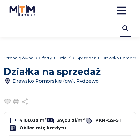
Strona główna
Oferty
Działki
Sprzedaż
Drawsko Pomorski
Działka na sprzedaż
Drawsko Pomorskie (gw), Rydzewo
Dodaj do ulubionych
Drukuj
Udostępnij
2
4100.00 m²
39,02 zł/m
PKN-GS-511
Oblicz ratę kredytu