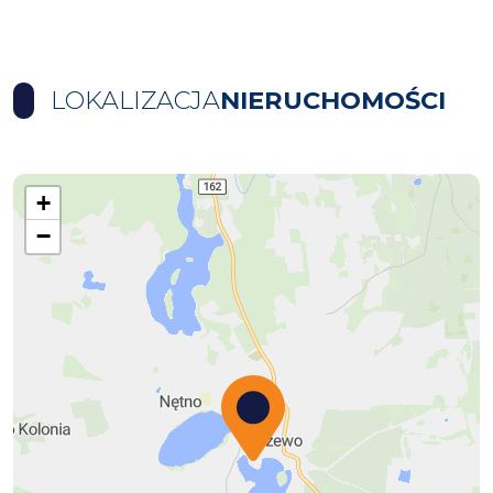
LOKALIZACJA
NIERUCHOMOŚCI
+
−