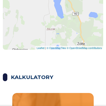
Leaflet
|
© OpenMapTiles
© OpenStreetMap contributors
KALKULATORY