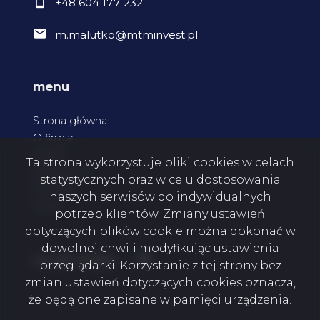
+48 604 177 232
m.malutko@mtminvest.pl
menu
Strona główna
O firmie
Oferty
Ta strona wykorzystuje pliki cookies w celach
Zgłoszenia
statystycznych oraz w celu dostosowania
Kontakt
naszych serwisów do indywidualnych
Rodo
potrzeb klientów. Zmiany ustawień
dotyczących plików cookie można dokonać w
dowolnej chwili modyfikując ustawienia
Facebook
social media
przeglądarki. Korzystanie z tej strony bez
zmian ustawień dotyczących cookies oznacza,
że będą one zapisane w pamięci urządzenia.