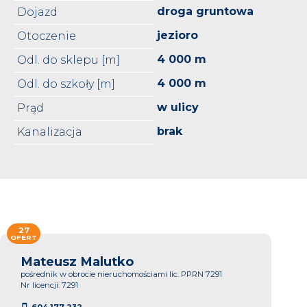
droga gruntowa
Dojazd
jezioro
Otoczenie
4 000 m
Odl. do sklepu [m]
4 000 m
Odl. do szkoły [m]
w ulicy
Prąd
brak
Kanalizacja
27
OFERT
Mateusz Malutko
pośrednik w obrocie nieruchomościami lic. PPRN 7291
Nr licencji: 7291
604 177 232