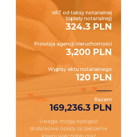
VAT od taksy notarialnej
(opłaty notarialnej)
324.3 PLN
Prowizja agencji nieruchomości
3,200 PLN
Wypisy aktu notarialnego
120 PLN
Razem
169,236.3 PLN
Uwaga: mogą wystąpić
dodatkowe opłaty za założenie
księgi wieczystej oraz