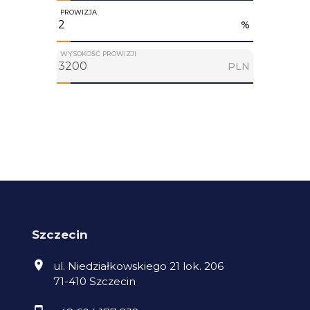
PROWIZJA
%
WYSOKOŚĆ PROWIZJI
PLN
Szczecin
ul. Niedziałkowskiego 21 lok. 206
71-410 Szczecin