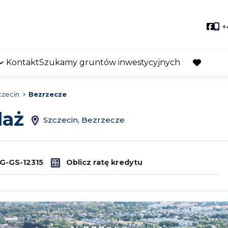
Soci
+
Kontakt
Szukamy gruntów inwestycyjnych
favorite
czecin
Bezrzecze
daż
Szczecin, Bezrzecze
G-GS-12315
Oblicz ratę kredytu