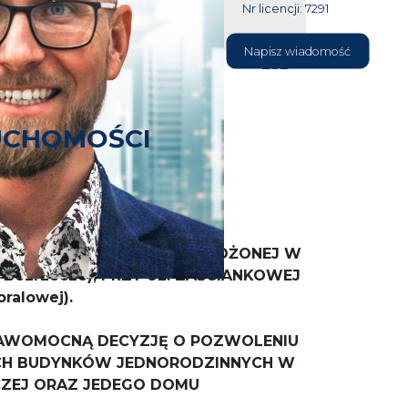
Nr licencji: 7291
604 177
Napisz wiadomość
232
UCHOMOŚCI
NOŚĆ
DZIAŁKI BUDOWLANEJ - POŁOŻONEJ W
a Bezrzecze), PRZY UL. ZAŚCIANKOWEJ
Koralowej).
RAWOMOCNĄ DECYZJĘ O POZWOLENIU
CH BUDYNKÓW JEDNORODZINNYCH W
CZEJ ORAZ JEDEGO DOMU