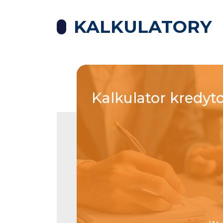
KALKULATORY
Kalkulator
kredyt