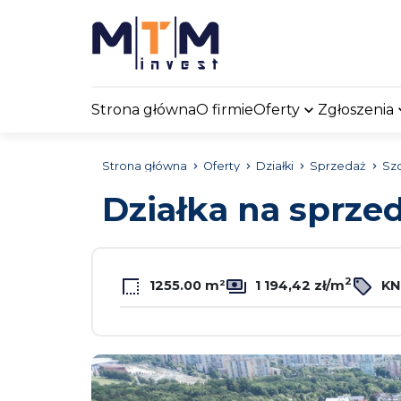
Strona główna
O firmie
Oferty
Zgłoszenia
Strona główna
Oferty
Działki
Sprzedaż
Sz
Działka na sprze
2
1255.00 m²
1 194,42 zł/m
KN