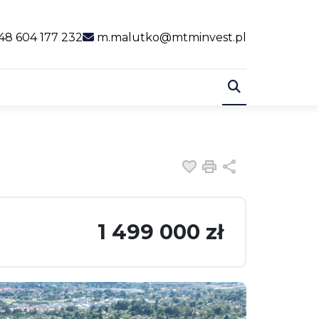
al link
48 604 177 232
m.malutko@mtminvest.pl
Dodaj do ulubiony
Drukuj
Udostępnij
1 499 000 zł