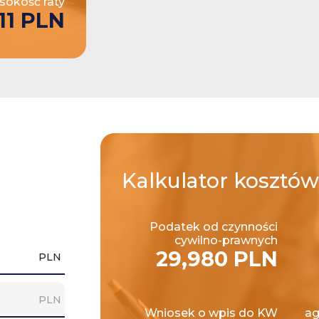
okość raty
11 PLN
Kalkulator
kosztów
Podatek od czynności
cywilno-prawnych
29,980 PLN
PLN
PLN
Wniosek o wpis do KW
ag