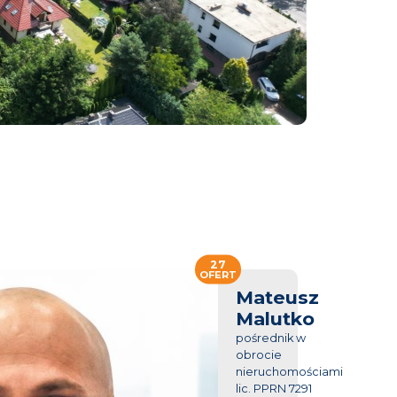
27
OFERT
Mateusz
Malutko
pośrednik w
obrocie
nieruchomościami
lic. PPRN 7291