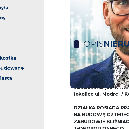
hyła
rny
OPIS
NIER
/kostka
OFERTA NA WYŁĄCZ
abudowane
iasta
OFERTA SPRZEDAŻY 
SZCZECINIE (dzielnic
(okolice ul. Modrej / 
DZIAŁKA POSIADA P
NA BUDOWĘ CZTERE
ZABUDOWIE BLIŹNIA
JEDNORODZINNEGO.