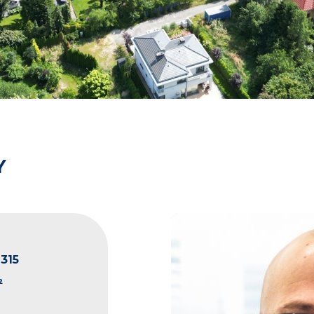
Y
315
²