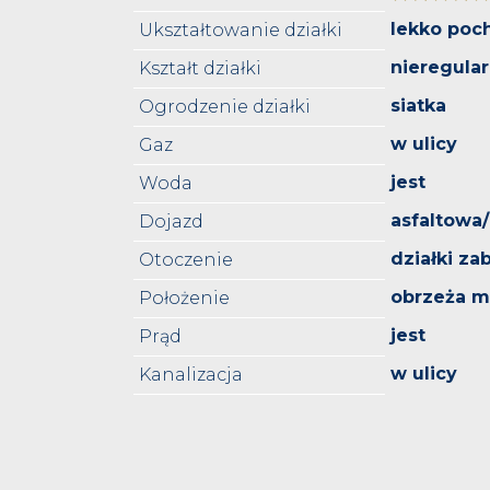
lekko poc
Ukształtowanie działki
nieregula
Kształt działki
siatka
Ogrodzenie działki
w ulicy
Gaz
jest
Woda
asfaltowa
Dojazd
działki z
Otoczenie
obrzeża m
Położenie
jest
Prąd
w ulicy
Kanalizacja