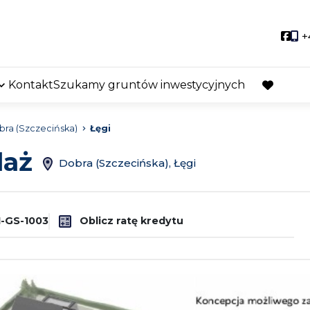
Soci
+
Kontakt
Szukamy gruntów inwestycyjnych
favorite
ra (Szczecińska)
Łęgi
daż
Dobra (Szczecińska), Łęgi
-GS-1003
Oblicz ratę kredytu