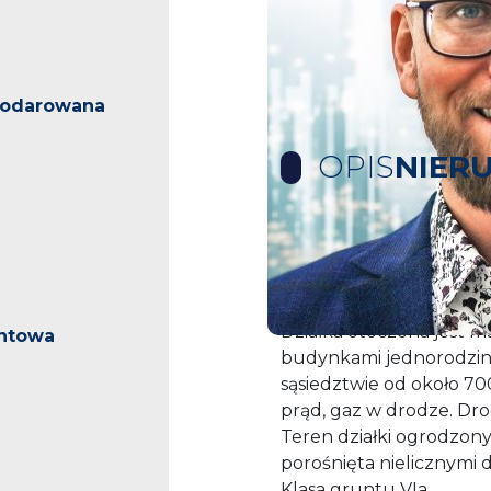
podarowana
OPIS
NIER
Działka z możliwością p
powierzchni 1,01ha w mi
Działka otoczona jest 
ntowa
budynkami jednorodzinn
sąsiedztwie od około 7
prąd, gaz w drodze. Dr
Teren działki ogrodzon
porośnięta nielicznymi 
Klasa gruntu VIa.