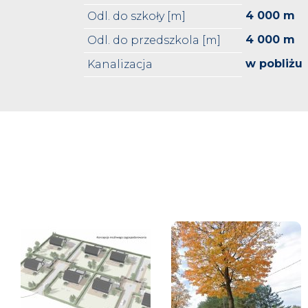
4 000 m
Odl. do szkoły [m]
4 000 m
Odl. do przedszkola [m]
w pobliżu
Kanalizacja