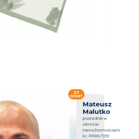
27
OFERT
Mateusz
Malutko
pośrednik w
obrocie
nieruchomościami
lic. PPRN 7291