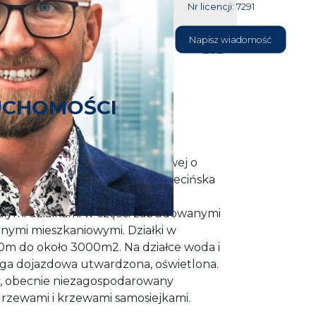
Nr licencji: 7291
604 177
Napisz wiadomość
232
UCHOMOŚCI
odziału i zabudowy mieszkaniowej o
ejscowości Łęgi dm. Dobra Szczecińska
małymi działkami w części zabudowanymi
ymi mieszkaniowymi. Działki w
00m do około 3000m2. Na działce woda i
oga dojazdowa utwardzona, oświetlona.
y, obecnie niezagospodarowany
drzewami i krzewami samosiejkami.