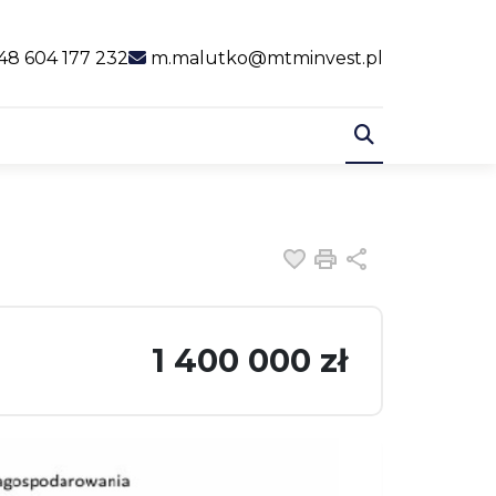
al link
48 604 177 232
m.malutko@mtminvest.pl
Dodaj do ulubiony
Drukuj
Udostępnij
1 400 000 zł