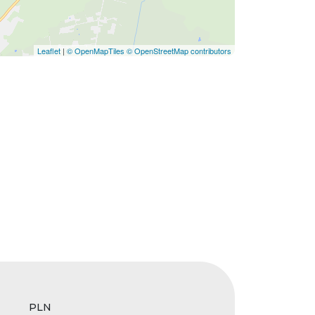
Leaflet
|
© OpenMapTiles
© OpenStreetMap contributors
PLN