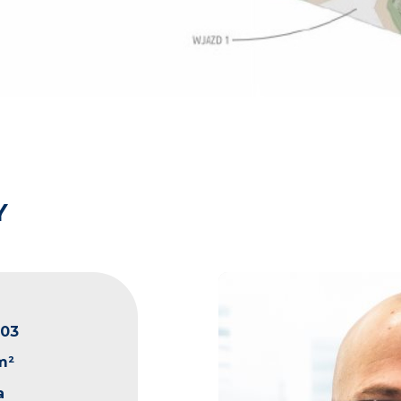
Y
003
m²
a