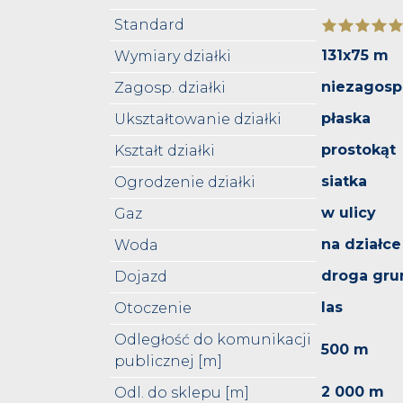
Standard
131x75 m
Wymiary działki
niezagos
Zagosp. działki
płaska
Ukształtowanie działki
prostokąt
Kształt działki
siatka
Ogrodzenie działki
w ulicy
Gaz
na działce
Woda
droga gru
Dojazd
las
Otoczenie
Odległość do komunikacji
500 m
publicznej [m]
2 000 m
Odl. do sklepu [m]