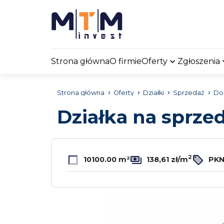
Strona główna
O firmie
Oferty
Zgłoszenia
Strona główna
Oferty
Działki
Sprzedaż
Dob
Działka na sprze
2
10100.00 m²
138,61 zł/m
PKN