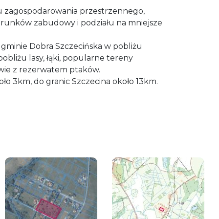
u zagospodarowania przestrzennego,
arunków zabudowy i podziału na mniejsze
w gminie Dobra Szczecińska w pobliżu
obliżu lasy, łąki, popularne tereny
wie z rezerwatem ptaków.
ło 3km, do granic Szczecina około 13km.