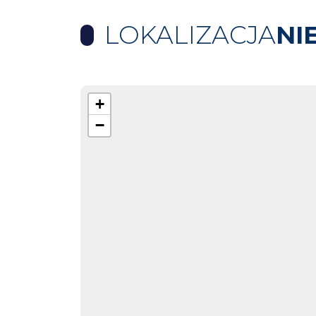
LOKALIZACJA
NI
+
−