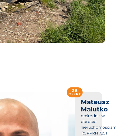
28
OFERT
Mateusz
Malutko
pośrednik w
obrocie
nieruchomościami
lic. PPRN 7291