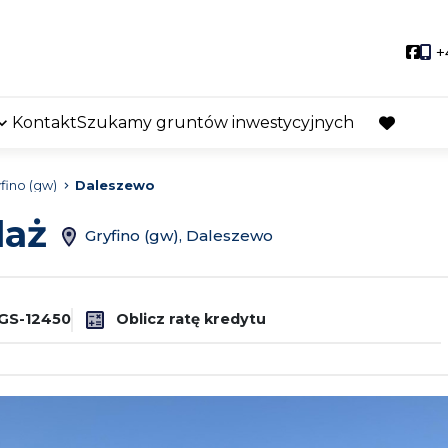
Soci
+
Kontakt
Szukamy gruntów inwestycyjnych
favorite
fino (gw)
Daleszewo
daż
Gryfino (gw), Daleszewo
GS-12450
Oblicz ratę kredytu