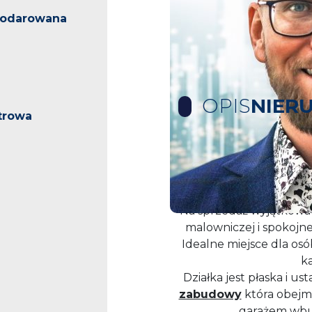
podarowana
OPIS
NIER
trowa
Działka na sprzeda
n
Na sprzedaż wyjątkowa 
malowniczej i spokojne
Idealne miejsce dla osó
k
Działka jest płaska i u
zabudowy
która obej
garażem wb