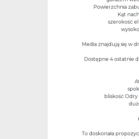
Powierzchnia zab
Kąt nach
szerokość el
wysoko
Media znajdują się w d
Dostępne 4 ostatnie d
A
spok
bliskość Odry
dużo
To doskonała propozycj