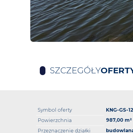
SZCZEGÓŁY
OFERT
Symbol oferty
KNG-GS-1
987,00 m²
Powierzchnia
budowlan
Przeznaczenie działki