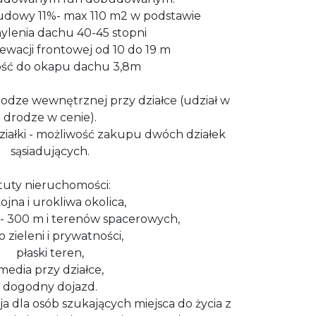
udowy 11%- max 110 m2 w podstawie
ylenia dachu 40-45 stopni
ewacji frontowej od 10 do 19 m
ść do okapu dachu 3,8m
rodze wewnętrznej przy działce (udział w
drodze w cenie).
ziałki - możliwość zakupu dwóch działek
sąsiadujących.
tuty nieruchomości:
ojna i urokliwa okolica,
 - 300 m i terenów spacerowych,
 zieleni i prywatności,
płaski teren,
media przy działce,
dogodny dojazd.
a dla osób szukających miejsca do życia z