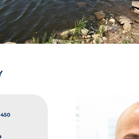
Y
2450
a