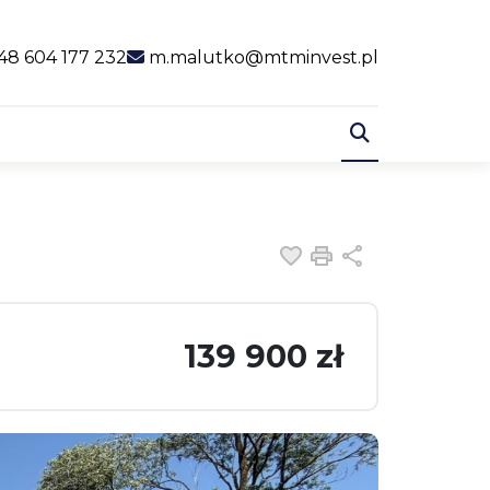
al link
48 604 177 232
m.malutko@mtminvest.pl
Dodaj do ulubiony
Drukuj
Udostępnij
139 900 zł