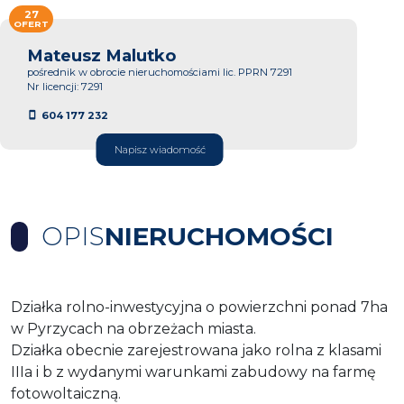
27
OFERT
Mateusz Malutko
pośrednik w obrocie nieruchomościami lic. PPRN 7291
Nr licencji: 7291
604 177 232
Napisz wiadomość
OPIS
NIERUCHOMOŚCI
Działka rolno-inwestycyjna o powierzchni ponad 7ha
w Pyrzycach na obrzeżach miasta.
Działka obecnie zarejestrowana jako rolna z klasami
IIIa i b z wydanymi warunkami zabudowy na farmę
fotowoltaiczną.