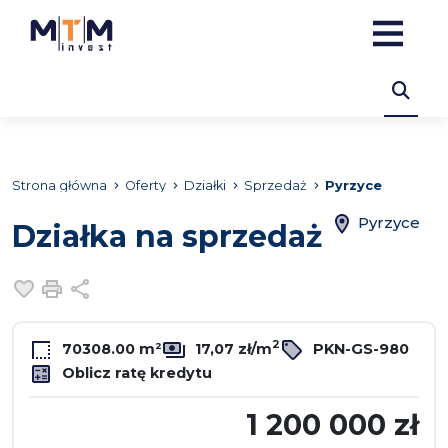
Strona główna
Oferty
Działki
Sprzedaż
Pyrzyce
Pyrzyce
Działka na sprzedaż
Dodaj do ulubionych
Drukuj
Udostępnij
2
70308.00 m²
17,07 zł/m
PKN-GS-980
Oblicz ratę kredytu
1 200 000 zł