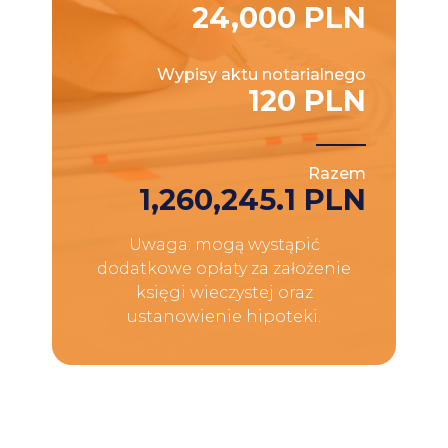
24,000 PLN
Wypisy aktu notarialnego
120 PLN
Razem
1,260,245.1 PLN
Uwaga: mogą wystąpić
dodatkowe opłaty za założenie
księgi wieczystej oraz
ustanowienie hipoteki.