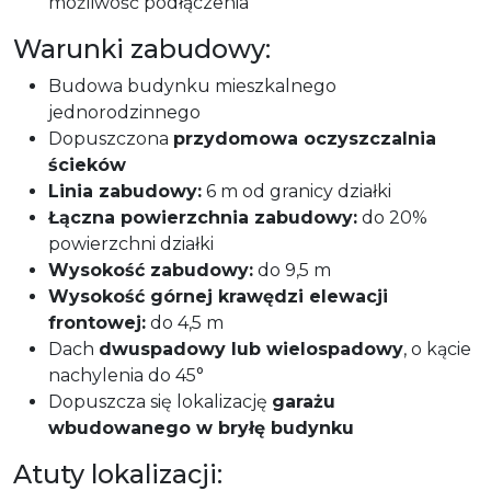
możliwość podłączenia
Warunki zabudowy:
Budowa budynku mieszkalnego
jednorodzinnego
Dopuszczona
przydomowa oczyszczalnia
ścieków
Linia zabudowy:
6 m od granicy działki
Łączna powierzchnia zabudowy:
do 20%
powierzchni działki
Wysokość zabudowy:
do 9,5 m
Wysokość górnej krawędzi elewacji
frontowej:
do 4,5 m
Dach
dwuspadowy lub wielospadowy
, o kącie
nachylenia do 45°
Dopuszcza się lokalizację
garażu
wbudowanego w bryłę budynku
Atuty lokalizacji: