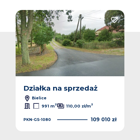
Dodaj do ulub
Działka na sprzedaż
Bielice
2
2
991 m
110,00 zł/m
109 010 zł
PKN-GS-1080