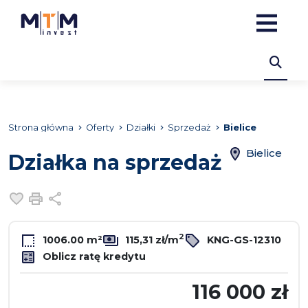
Strona główna
Oferty
Działki
Sprzedaż
Bielice
Bielice
Działka na sprzedaż
Dodaj do ulubionych
Drukuj
Udostępnij
2
1006.00 m²
115,31 zł/m
KNG-GS-12310
Oblicz ratę kredytu
116 000 zł