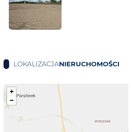
LOKALIZACJA
NIERUCHOMOŚCI
+
−