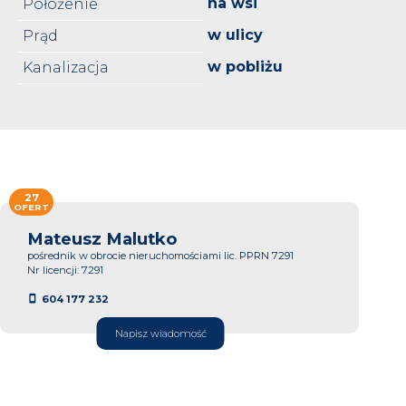
na wsi
Położenie
w ulicy
Prąd
w pobliżu
Kanalizacja
27
OFERT
Mateusz Malutko
pośrednik w obrocie nieruchomościami lic. PPRN 7291
Nr licencji: 7291
604 177 232
Napisz wiadomość