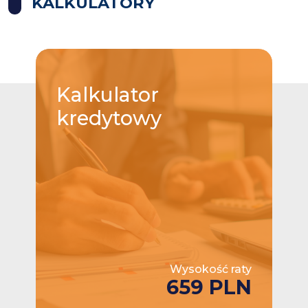
KALKULATORY
Kalkulator
kredytowy
Wysokość raty
659 PLN