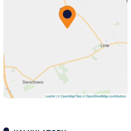
Leaflet
|
© OpenMapTiles
© OpenStreetMap contributors