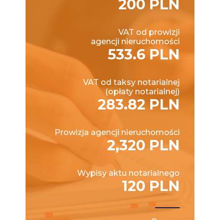
200 PLN
VAT od prowizji
agencji nieruchomości
533.6 PLN
VAT od taksy notarialnej
(opłaty notarialnej)
283.82 PLN
Prowizja agencji nieruchomości
2,320 PLN
Wypisy aktu notarialnego
120 PLN