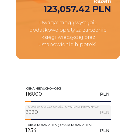
Razem
123,057.42 PLN
Uwaga: mogą wystąpić
dodatkowe opłaty za założenie
księgi wieczystej oraz
ustanowienie hipoteki.
CENA NIERUCHOMOŚCI
PLN
PODATEK OD CZYNNOŚCI CYWILNO-PRAWNYCH
PLN
TAKSA NOTARIALNA (OPŁATA NOTARIALNA)
PLN