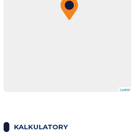
Leaflet
|
© OpenMapTiles
© OpenStreetMap contributors
KALKULATORY