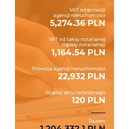
VAT od prowizji
agencji nieruchomości
5,274.36 PLN
VAT od taksy notarialnej
(opłaty notarialnej)
1,164.54 PLN
Prowizja agencji nieruchomości
22,932 PLN
Wypisy aktu notarialnego
120 PLN
Razem
1,204,332.1 PLN