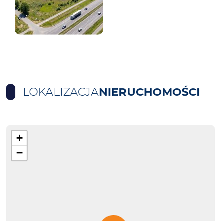
LOKALIZACJA
NIERUCHOMOŚCI
+
−