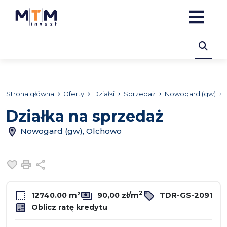
Strona główna
Oferty
Działki
Sprzedaż
Nowogard (gw)
Działka na sprzedaż
Nowogard (gw), Olchowo
Dodaj do ulubionych
Drukuj
Udostępnij
2
12740.00 m²
90,00 zł/m
TDR-GS-2091
Oblicz ratę kredytu