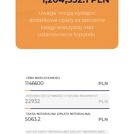
Uwaga: mogą wystąpić
dodatkowe opłaty za założenie
księgi wieczystej oraz
ustanowienie hipoteki.
CENA NIERUCHOMOŚCI
PLN
PODATEK OD CZYNNOŚCI CYWILNO-PRAWNYCH
PLN
TAKSA NOTARIALNA (OPŁATA NOTARIALNA)
PLN
VAT OD TAKSY NOTARIALNEJ (OPŁATY NOTARIALNEJ)