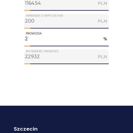
PLN
WNIOSEK O WPIS DO KW
PLN
PROWIZJA
%
WYSOKOŚĆ PROWIZJI
PLN
Szczecin