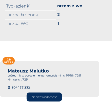
razem z wc
Typ łazienki
2
Liczba łazienek
1
Liczba WC
28
OFERT
Mateusz Malutko
pośrednik w obrocie nieruchomościami lic. PPRN 7291
Nr licencji: 7291
604 177 232
Napisz wiadomość