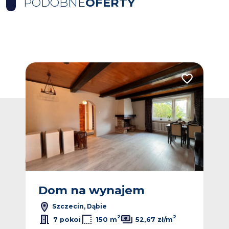
PODOBNE
OFERTY
Dodaj do ulub
Dom na wynajem
Szczecin, Dąbie
2
2
7 pokoi
150 m
52,67 zł/m