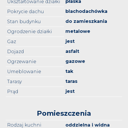
płaska
Ukształtowanie działki
blachodachówka
Pokrycie dachu
do zamieszkania
Stan budynku
metalowe
Ogrodzenie działki
jest
Gaz
asfalt
Dojazd
gazowe
Ogrzewanie
tak
Umeblowanie
taras
Tarasy
jest
Prąd
Pomieszczenia
Rodzaj kuchni
oddzielna i widna