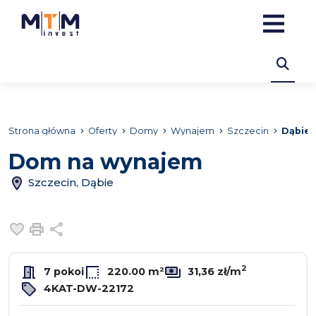
Strona główna
Oferty
Domy
Wynajem
Szczecin
Dąbie
Dom na wynajem
Szczecin, Dąbie
Dodaj do ulubionych
Drukuj
Udostępnij
2
7 pokoi
220.00 m²
31,36 zł/m
4KAT-DW-22172