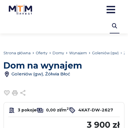
Strona główna
Oferty
Domy
Wynajem
Goleniów (gw)
Ż
Dom na wynajem
Goleniów (gw), Żółwia Błoć
Dodaj do ulubionych
Drukuj
Udostępnij
2
3 pokoje
0,00 zł/m
4KAT-DW-2627
3 900 zł