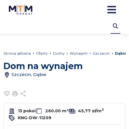
Strona główna
Oferty
Domy
Wynajem
Szczecin
Dąbie
Dom na wynajem
Szczecin, Dąbie
Dodaj do ulubionych
Drukuj
Udostępnij
2
13 pokoi
260.00 m²
45,77 zł/m
KNG-DW-11209