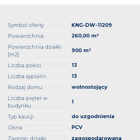
Symbol oferty
KNG-DW-11209
260,00 m²
Powierzchnia
Powierzchnia działki
900 m²
[m2]
13
Liczba pokoi
13
Liczba sypialni
wolnostojący
Rodzaj domu
Liczba pięter w
1
budynku
do uzgodnienia
Typ kaucji
PCV
Okna
zagospodarowana
Zagosp. działki