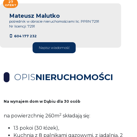
27
OFERT
Mateusz Malutko
pośrednik w obrocie nieruchomościami lic. PPRN 7291
Nr licencji: 7291
604 177 232
Napisz wiadomość
OPIS
NIERUCHOMOŚCI
Na wynajem dom w Dąbiu dla 30 osób
2
na powierzchnię 260m
składają się:
13 pokoi (30 łóżek),
Kuchnia z 8 palnikami gazowymi, z jadalnią, 2