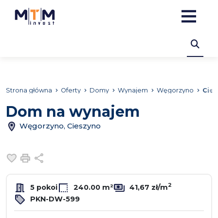
Strona główna
Oferty
Domy
Wynajem
Węgorzyno
Cie
Dom na wynajem
Węgorzyno, Cieszyno
Dodaj do ulubionych
Drukuj
Udostępnij
2
5 pokoi
240.00 m²
41,67 zł/m
PKN-DW-599