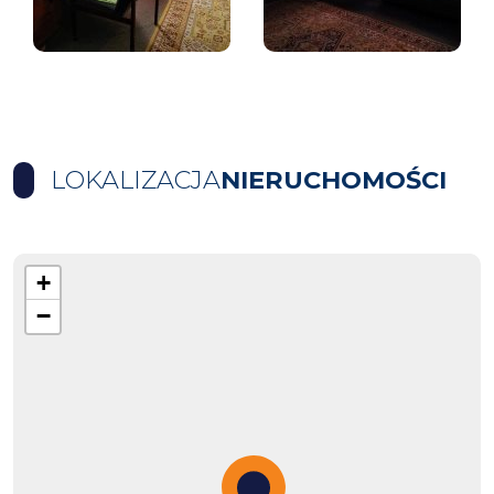
LOKALIZACJA
NIERUCHOMOŚCI
+
−