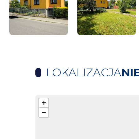
LOKALIZACJA
NI
+
−