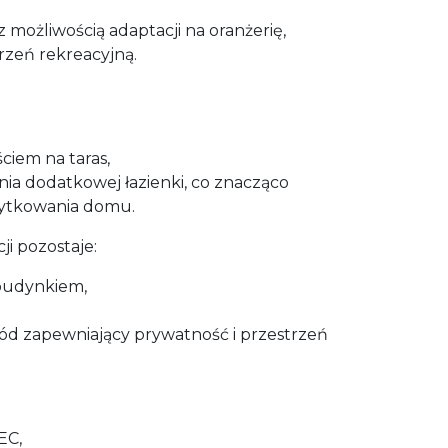
 możliwością adaptacji na oranżerię,
rzeń rekreacyjną.
ściem na taras,
ia dodatkowej łazienki, co znacząco
żytkowania domu.
i pozostaje:
budynkiem,
ód zapewniający prywatność i przestrzeń
EC,