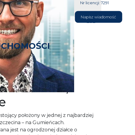
Nr licencji: 7291
604 177
Napisz wiadomość
232
UCHOMOŚCI
ostojący z
– Szczecin,
e
tojący położony w jednej z najbardziej
zczecina – na Gumieńcach.
a jest na ogrodzonej działce o