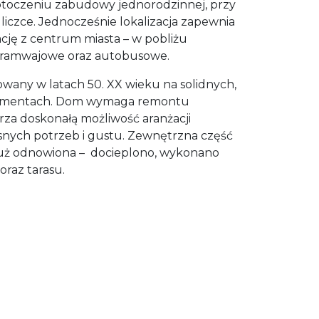
otoczeniu zabudowy jednorodzinnej, przy
uliczce. Jednocześnie lokalizacja zapewnia
ję z centrum miasta – w pobliżu
i tramwajowe oraz autobusowe.
any w latach 50. XX wieku na solidnych,
amentach. Dom wymaga remontu
za doskonałą możliwość aranżacji
snych potrzeb i gustu. Zewnętrzna część
już odnowiona – docieplono, wykonano
oraz tarasu.