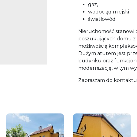
gaz,
wodociąg miejski
światłowód
Nieruchomość stanowi d
poszukujących domu z po
możliwością kompleksow
Dużym atutem jest pr
budynku oraz funkcjona
modernizację, w tym wyk
Zapraszam do kontaktu 