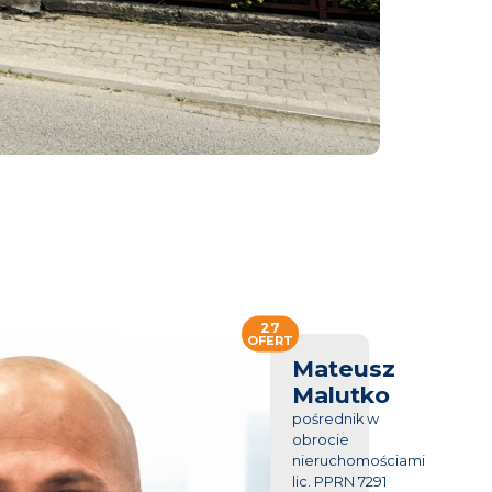
27
OFERT
Mateusz
Malutko
pośrednik w
obrocie
nieruchomościami
lic. PPRN 7291