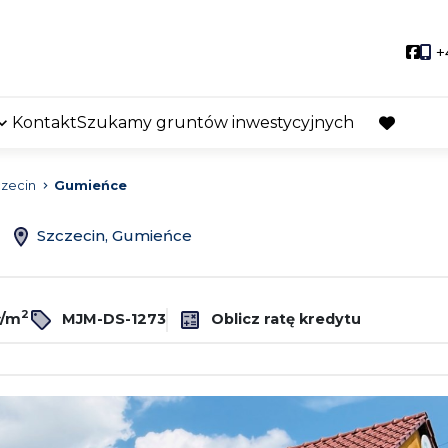
Soci
+
Kontakt
Szukamy gruntów inwestycyjnych
favorite
zecin
Gumieńce
ż
Szczecin, Gumieńce
2
ł/m
MJM-DS-1273
Oblicz ratę kredytu