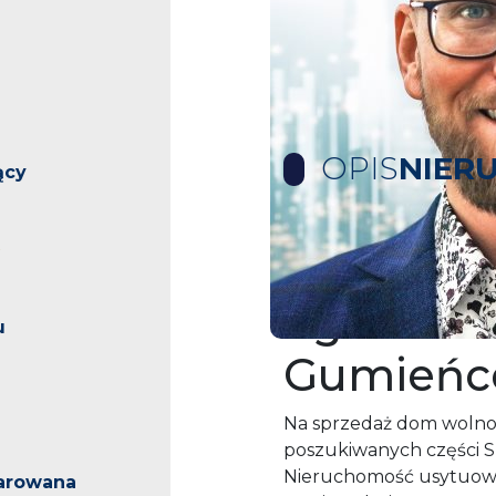
OPIS
NIER
ący
Dom woln
ogrodem 
u
Gumieńc
Na sprzedaż dom wolnos
poszukiwanych części S
Nieruchomość usytuowan
arowana