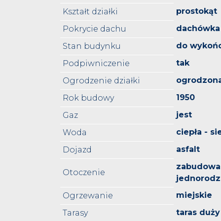
prostokąt
Kształt działki
dachówka
Pokrycie dachu
do wykoń
Stan budynku
tak
Podpiwniczenie
ogrodzon
Ogrodzenie działki
1950
Rok budowy
jest
Gaz
ciepła - si
Woda
asfalt
Dojazd
zabudowa
Otoczenie
jednorodz
miejskie
Ogrzewanie
taras duży
Tarasy