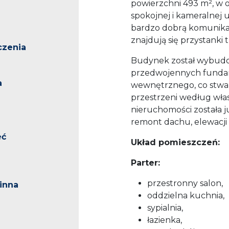
powierzchni 493 m², w 
spokojnej i kameralnej 
bardzo dobrą komunikac
znajdują się przystank
czenia
Budynek został wybudow
przedwojennych fund
a
wewnętrznego, co stwar
przestrzeni według wła
nieruchomości została 
remont dachu, elewacji 
eć
Układ pomieszczeń:
Parter:
przestronny salon,
inna
oddzielna kuchnia,
sypialnia,
łazienka,