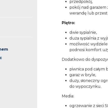
przedpokój,
pokój nad garażem z
werandę lub przest
Piętro:
dwie sypialnie,
duża sypialnia z wyj
możliwość wydzielen
knem
podnosi komfort u
c
Dodatkowo do dyspozycj
piwnica pod całym 
garaż w bryle,
duży, słoneczny ogr
do wypoczynku.
Media:
ogrzewanie z sieci S