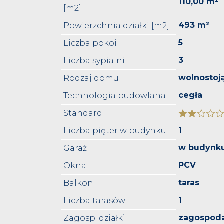
110,00 m²
[m2]
493 m²
Powierzchnia działki [m2]
5
Liczba pokoi
3
Liczba sypialni
wolnostoj
Rodzaj domu
cegła
Technologia budowlana
Standard
1
Liczba pięter w budynku
w budynk
Garaż
PCV
Okna
taras
Balkon
1
Liczba tarasów
zagospod
Zagosp. działki