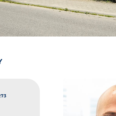
Y
273