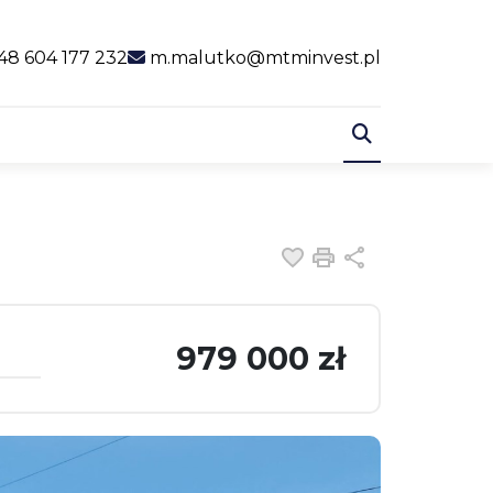
al link
48 604 177 232
m.malutko@mtminvest.pl
Dodaj do ulubiony
Drukuj
Udostępnij
979 000 zł