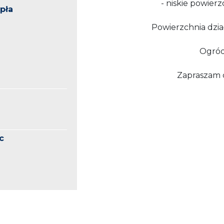
- niskie powie
pła
Powierzchnia dział
Ogród
Zapraszam 
c