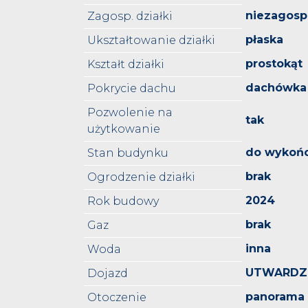
niezagos
Zagosp. działki
płaska
Ukształtowanie działki
prostokąt
Kształt działki
dachówka
Pokrycie dachu
Pozwolenie na
tak
użytkowanie
do wykoń
Stan budynku
brak
Ogrodzenie działki
2024
Rok budowy
brak
Gaz
inna
Woda
UTWARDZ
Dojazd
panorama
Otoczenie