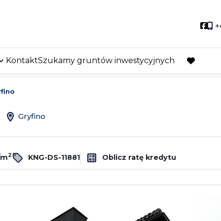
Soci
+
Kontakt
Szukamy gruntów inwestycyjnych
favorite
fino
ż
Gryfino
2
/m
KNG-DS-11881
Oblicz ratę kredytu