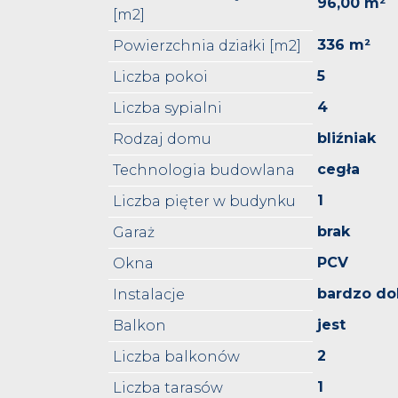
96,00 m²
[m2]
336 m²
Powierzchnia działki [m2]
5
Liczba pokoi
4
Liczba sypialni
bliźniak
Rodzaj domu
cegła
Technologia budowlana
1
Liczba pięter w budynku
brak
Garaż
PCV
Okna
bardzo do
Instalacje
jest
Balkon
2
Liczba balkonów
1
Liczba tarasów