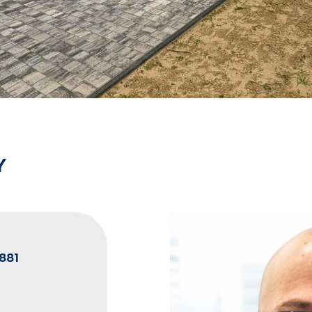
Y
881