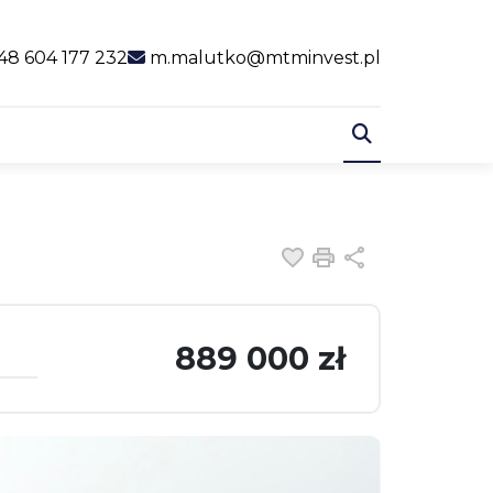
al link
48 604 177 232
m.malutko@mtminvest.pl
Dodaj do ulubiony
Drukuj
Udostępnij
889 000 zł