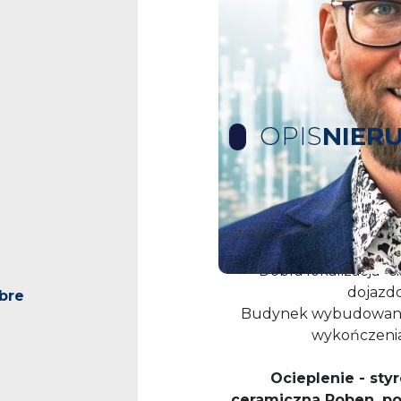
OPIS
NIER
Zapraszam do zapoznan
Dobra lokalizacja- c
dojazd
bre
Budynek wybudowany z
wykończenia
Ocieplenie - sty
ceramiczna Roben, po