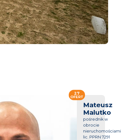
27
OFERT
Mateusz
Malutko
pośrednik w
obrocie
nieruchomościami
lic. PPRN 7291