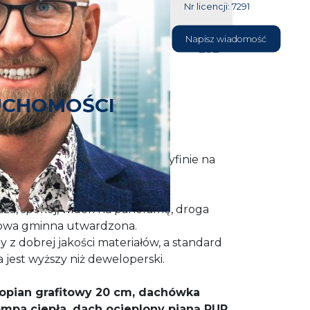
Nr licencji: 7291
604 177
Napisz wiadomość
232
UCHOMOŚCI
ia się z ofertą bliźniaka w Gryfinie na
Górnym Tarasie.
isza, spokój, widok na panoramę, droga
owa gminna utwardzona.
 dobrej jakości materiałów, a standard
 jest wyższy niż deweloperski.
ropian grafitowy 20 cm, dachówka
mpa ciepła, dach ocieplony pianą PUR,