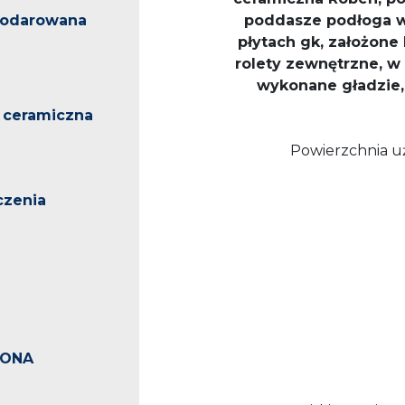
podarowana
poddasze podłoga w
płytach gk, założone 
rolety zewnętrzne, w
wykonane gładzie, 
 ceramiczna
Powierzchnia uż
czenia
ONA