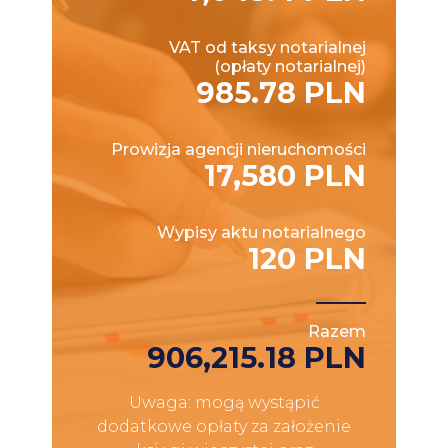
VAT od taksy notarialnej
(opłaty notarialnej)
985.78 PLN
Prowizja agencji nieruchomości
17,580 PLN
Wypisy aktu notarialnego
120 PLN
Razem
906,215.18 PLN
Uwaga: mogą wystąpić
dodatkowe opłaty za założenie