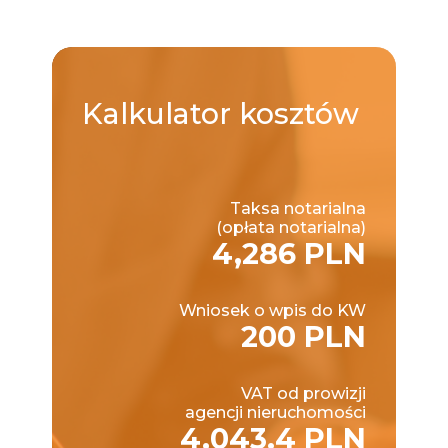
Kalkulator
kosztów
Taksa notarialna
(opłata notarialna)
4,286 PLN
Wniosek o wpis do KW
200 PLN
VAT od prowizji
agencji nieruchomości
4,043.4 PLN