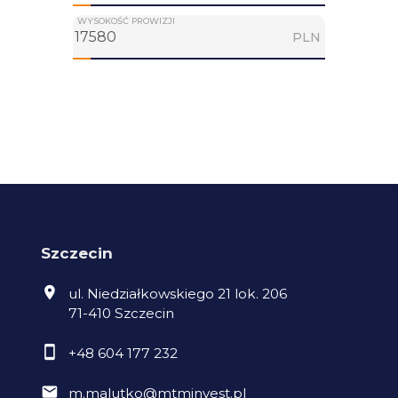
WYSOKOŚĆ PROWIZJI
PLN
Szczecin
ul. Niedziałkowskiego 21 lok. 206
71-410 Szczecin
+48 604 177 232
m.malutko@mtminvest.pl