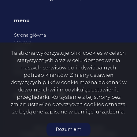
menu
Strona główna
O firmie
Oferty
Ta strona wykorzystuje pliki cookies w celach
Zgłoszenia
statystycznych oraz w celu dostosowania
Kontakt
naszych serwisów do indywidualnych
Rodo
potrzeb klientów. Zmiany ustawień
dotyczących plików cookie można dokonać w
dowolnej chwili modyfikując ustawienia
Facebook
social media
przeglądarki. Korzystanie z tej strony bez
zmian ustawień dotyczących cookies oznacza,
że będą one zapisane w pamięci urządzenia.
MTM Invest Mateusz Malutko © 2026
Rozumiem
Program dla biur nieruchomości
Galactica Virgo