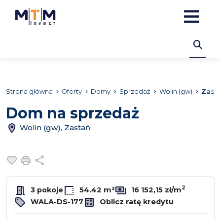
Strona główna
Oferty
Domy
Sprzedaż
Wolin (gw)
Zast
Dom na sprzedaż
Wolin (gw), Zastań
Dodaj do ulubionych
Drukuj
Udostępnij
2
3 pokoje
54.42 m²
16 152,15 zł/m
WALA-DS-177
Oblicz ratę kredytu