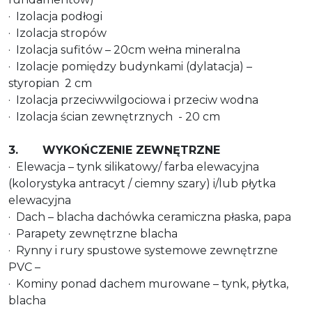
· Izolacja podłogi
· Izolacja stropów
· Izolacja sufitów – 20cm wełna mineralna
· Izolacje pomiędzy budynkami (dylatacja) –
styropian 2 cm
· Izolacja przeciwwilgociowa i przeciw wodna
· Izolacja ścian zewnętrznych - 20 cm
3. WYKOŃCZENIE ZEWNĘTRZNE
· Elewacja – tynk silikatowy/ farba elewacyjna
(kolorystyka antracyt / ciemny szary) i/lub płytka
elewacyjna
· Dach – blacha dachówka ceramiczna płaska, papa
· Parapety zewnętrzne blacha
· Rynny i rury spustowe systemowe zewnętrzne
PVC –
· Kominy ponad dachem murowane – tynk, płytka,
blacha