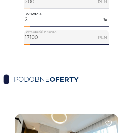
PLN
PROWIZJA
%
WYSOKOŚĆ PROWIZJI
PLN
PODOBNE
OFERTY
Dodaj do ulubionych
Dodaj do ulub