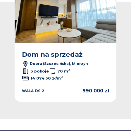
Dom na sprzedaż
D
Dobra (Szczecińska), Mierzyn
2
3 pokoje
70 m
2
14 074,50 zł/m
 zł
990 000 zł
WALA-DS-2
4KA