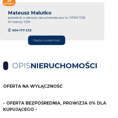
28
OFERT
Mateusz Malutko
pośrednik w obrocie nieruchomościami lic. PPRN 7291
Nr licencji: 7291
604 177 232
Napisz wiadomość
OPIS
NIERUCHOMOŚCI
OFERTA NA WYŁĄCZNOŚĆ
- OFERTA BEZPOŚREDNIA, PROWIZJA 0% DLA
KUPUJĄCEGO -