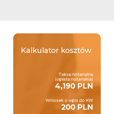
Kalkulator
kosztów
Taksa notarialna
(opłata notarialna)
4,190 PLN
Wniosek o wpis do KW
200 PLN