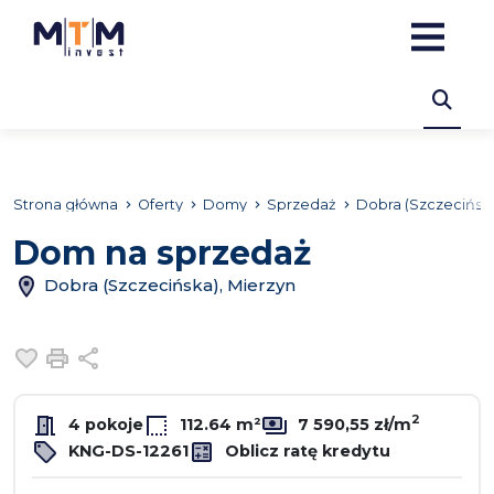
Strona główna
Oferty
Domy
Sprzedaż
Dobra (Szczecińsk
Dom na sprzedaż
Dobra (Szczecińska), Mierzyn
Dodaj do ulubionych
Drukuj
Udostępnij
2
4 pokoje
112.64 m²
7 590,55 zł/m
KNG-DS-12261
Oblicz ratę kredytu