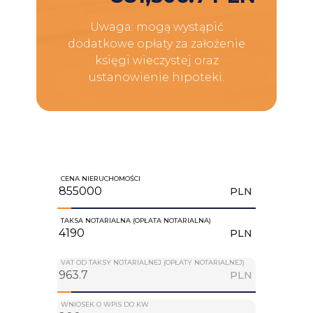
Uwaga: mogą wystąpić
dodatkowe opłaty za założenie
księgi wieczystej oraz
ustanowienie hipoteki.
CENA NIERUCHOMOŚCI
PLN
TAKSA NOTARIALNA (OPŁATA NOTARIALNA)
PLN
VAT OD TAKSY NOTARIALNEJ (OPŁATY NOTARIALNEJ)
PLN
WNIOSEK O WPIS DO KW