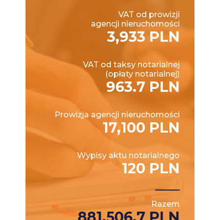
VAT od prowizji
agencji nieruchomości
3,933 PLN
VAT od taksy notarialnej
(opłaty notarialnej)
963.7 PLN
Prowizja agencji nieruchomości
17,100 PLN
Wypisy aktu notarialnego
120 PLN
Razem
881,506.7 PLN