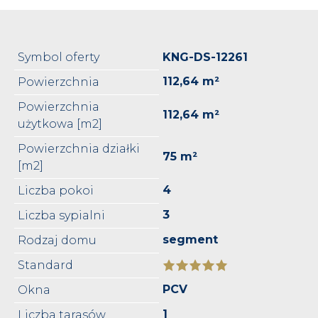
Symbol oferty
KNG-DS-12261
112,64 m²
Powierzchnia
Powierzchnia
112,64 m²
użytkowa [m2]
Powierzchnia działki
75 m²
[m2]
4
Liczba pokoi
3
Liczba sypialni
segment
Rodzaj domu
Standard
PCV
Okna
1
Liczba tarasów