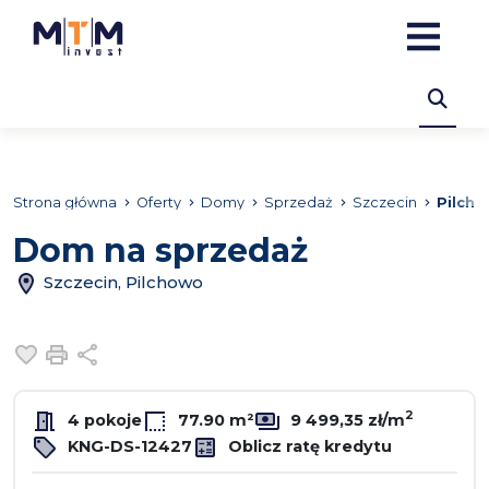
Strona główna
Oferty
Domy
Sprzedaż
Szczecin
Pilch
Dom na sprzedaż
Szczecin, Pilchowo
Dodaj do ulubionych
Drukuj
Udostępnij
2
4 pokoje
77.90 m²
9 499,35 zł/m
KNG-DS-12427
Oblicz ratę kredytu