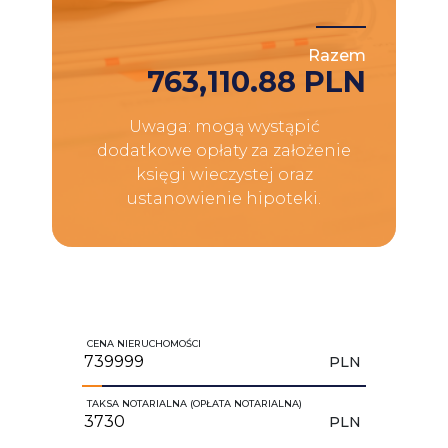
Razem
763,110.88 PLN
Uwaga: mogą wystąpić
dodatkowe opłaty za założenie
księgi wieczystej oraz
ustanowienie hipoteki.
CENA NIERUCHOMOŚCI
PLN
TAKSA NOTARIALNA (OPŁATA NOTARIALNA)
PLN