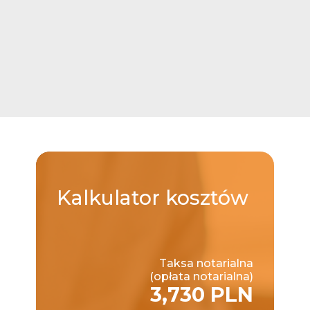
Kalkulator
kosztów
Taksa notarialna
(opłata notarialna)
3,730 PLN