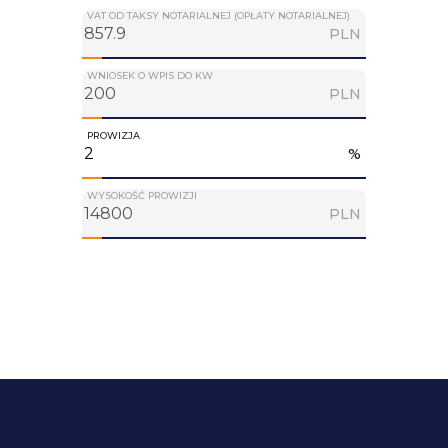
VAT OD TAKSY NOTARIALNEJ (OPŁATY NOTARIALNEJ)
PLN
WNIOSEK O WPIS DO KW
PLN
PROWIZJA
%
WYSOKOŚĆ PROWIZJI
PLN