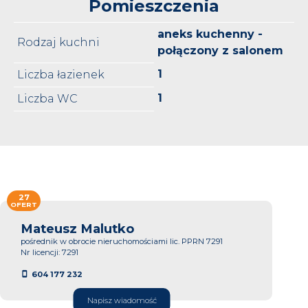
Pomieszczenia
aneks kuchenny -
Rodzaj kuchni
połączony z salonem
1
Liczba łazienek
1
Liczba WC
27
OFERT
Mateusz Malutko
pośrednik w obrocie nieruchomościami lic. PPRN 7291
Nr licencji: 7291
604 177 232
Napisz wiadomość