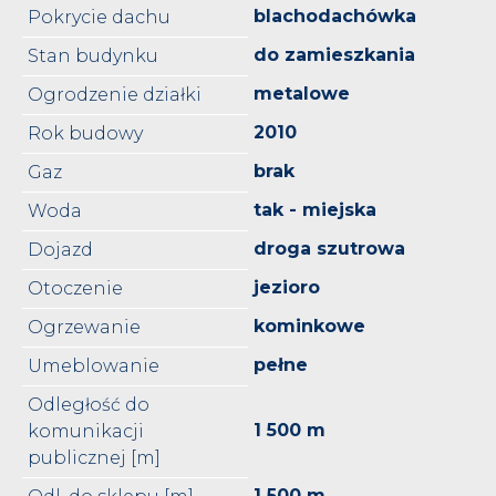
blachodachówka
Pokrycie dachu
do zamieszkania
Stan budynku
metalowe
Ogrodzenie działki
2010
Rok budowy
brak
Gaz
tak - miejska
Woda
droga szutrowa
Dojazd
jezioro
Otoczenie
kominkowe
Ogrzewanie
pełne
Umeblowanie
Odległość do
1 500 m
komunikacji
publicznej [m]
1 500 m