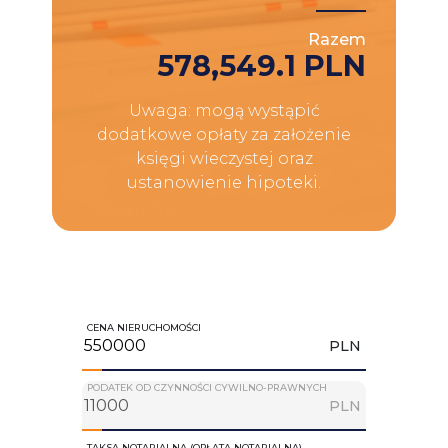
Razem
578,549.1 PLN
Uwaga: mogą wystąpić
dodatkowe opłaty za założenie
księgi wieczystej oraz
ustanowienie hipoteki.
CENA NIERUCHOMOŚCI
PLN
PODATEK OD CZYNNOŚCI CYWILNO-PRAWNYCH
PLN
TAKSA NOTARIALNA (OPŁATA NOTARIALNA)