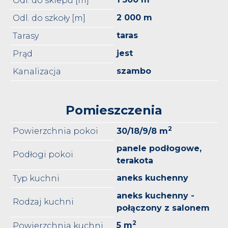
Odl. do sklepu [m]
2 000 m
Odl. do szkoły [m]
taras
Tarasy
jest
Prąd
szambo
Kanalizacja
Pomieszczenia
2
Powierzchnia pokoi
30/18/9/8 m
panele podłogowe,
Podłogi pokoi
terakota
aneks kuchenny
Typ kuchni
aneks kuchenny -
Rodzaj kuchni
połączony z salonem
2
5 m
Powierzchnia kuchni