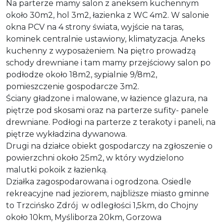
Na parterze mamy salon z aneksem kuchennym
około 30m2, hol 3m2, łazienka z WC 4m2. W salonie
okna PCV na 4 strony świata, wyjście na taras,
kominek centralnie ustawiony, klimatyzacja. Aneks
kuchenny z wyposażeniem. Na piętro prowadzą
schody drewniane i tam mamy przejściowy salon po
podłodze około 18m2, sypialnie 9/8m2,
pomieszczenie gospodarcze 3m2.
Ściany gładzone i malowane, w łazience glazura, na
piętrze pod skosami oraz na parterze sufity- panele
drewniane. Podłogi na parterze z terakoty i paneli, na
piętrze wykładzina dywanowa.
Drugi na działce obiekt gospodarczy na zgłoszenie o
powierzchni około 25m2, w który wydzielono
malutki pokoik z łazienką.
Działka zagospodarowana i ogrodzona. Osiedle
rekreacyjne nad jeziorem, najbliższe miasto gminne
to Trzcińsko Zdrój w odległości 1,5km, do Chojny
około 10km, Myśliborza 20km, Gorzowa