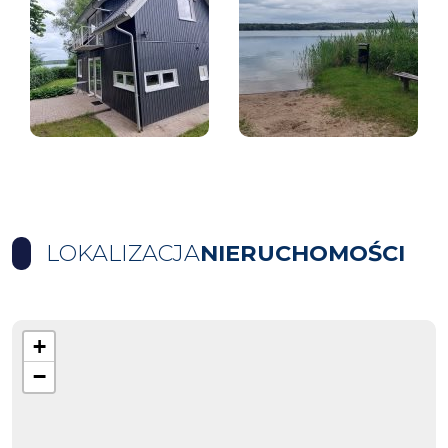
LOKALIZACJA
NIERUCHOMOŚCI
+
−