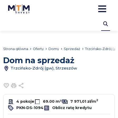
Strona główna
Oferty
Domy
Sprzedaż
Trzcińsko-Zdrój (g
Dom na sprzedaż
Trzcińsko-Zdrój (gw), Strzeszów
Dodaj do ulubionych
Drukuj
Udostępnij
2
4 pokoje
69.00 m²
7 971,01 zł/m
PKN-DS-1094
Oblicz ratę kredytu